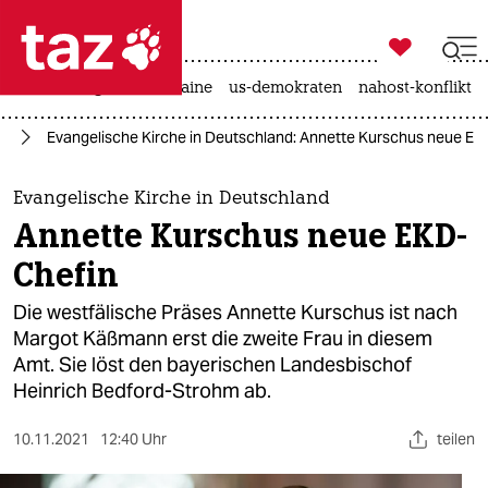

taz zahl ich
hitze
krieg in der ukraine
us-demokraten
nahost-konflikt

taz zahl ich
ag
Evangelische Kirche in Deutschland: Annette Kurschus neue EK
taz zahl ich
themen
Evangelische Kirche in Deutschland
Annette Kurschus neue EKD-
politik
Chefin
öko
Die westfälische Präses Annette Kurschus ist nach
Margot Käßmann erst die zweite Frau in diesem
gesellschaft
Amt. Sie löst den bayerischen Landesbischof
Heinrich Bedford-Strohm ab.
kultur
sport
10.11.2021
12:40 Uhr
teilen