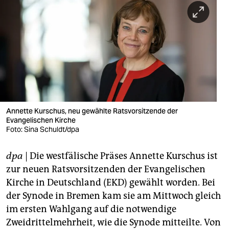
berlin
nord
wahrheit
verlag
verlag
veranstaltungen
Annette Kurschus, neu gewählte Ratsvorsitzende der
Evangelischen Kirche
Foto: Sina Schuldt/dpa
shop
fragen & hilfe
dpa
| Die westfälische Präses Annette Kurschus ist
zur neuen Ratsvorsitzenden der Evangelischen
unterstützen
Kirche in Deutschland (EKD) gewählt worden. Bei
abo
der Synode in Bremen kam sie am Mittwoch gleich
im ersten Wahlgang auf die notwendige
genossenschaft
Zweidrittelmehrheit, wie die Synode mitteilte. Von