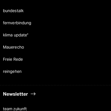
bundestalk
fernverbindung
klima update°
Mauerecho
Freie Rede
reingehen
Newsletter
team zukunft