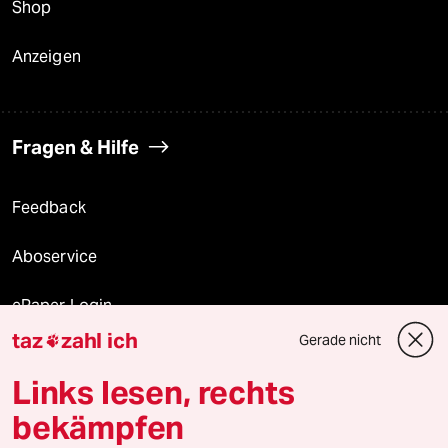
Shop
Anzeigen
Fragen & Hilfe
Feedback
Aboservice
ePaper Login
taz
zahl ich
Gerade nicht

Downloads für Abonnierende
Links lesen, rechts
bekämpfen
© 2026 taz Verlags und Vertriebs GmbH