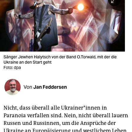
berlin
nord
wahrheit
verlag
verlag
Sänger Jewhen Halytsch von der Band O.Torwald, mit der die
Ukraine an den Start geht
veranstaltungen
Foto: dpa
shop
fragen & hilfe
Von
Jan Feddersen
unterstützen
Nicht, dass überall alle Ukrainer*innen in
abo
Paranoia verfallen sind. Nein, nicht überall lauern
genossenschaft
Russen und Russinnen, um die Ansprüche der
Ukraine an Europäisierung und westlichem Leben