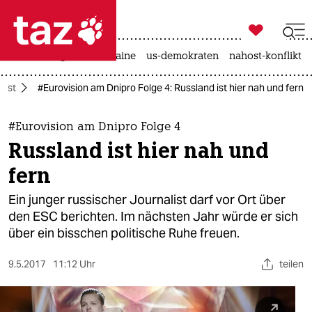

taz zahl ich
hitze
krieg in der ukraine
us-demokraten
nahost-konflikt

taz zahl ich
test
#Eurovision am Dnipro Folge 4: Russland ist hier nah und fern
taz zahl ich
themen
#Eurovision am Dnipro Folge 4
Russland ist hier nah und
politik
fern
öko
Ein junger russischer Journalist darf vor Ort über
den ESC berichten. Im nächsten Jahr würde er sich
gesellschaft
über ein bisschen politische Ruhe freuen.
kultur
9.5.2017
11:12 Uhr
teilen
sport