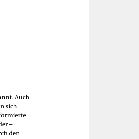
kannt. Auch
n sich
formierte
der –
rch den