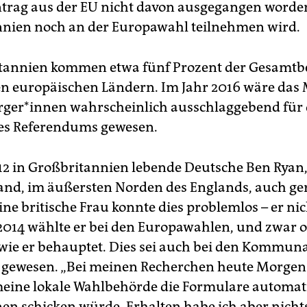
ntrag aus der EU nicht davon ausgegangen worde
nien noch an der Europawahl teilnehmen wird.
itannien kommen etwa fünf Prozent der Gesamtb
n europäischen Ländern. Im Jahr 2016 wäre das
ger*innen wahrscheinlich ausschlaggebend für
es Referendums gewesen.
012 in Großbritannien lebende Deutsche Ben Ryan, 
and, im äußersten Norden des Englands, auch ge
ne britische Frau konnte dies problemlos – er nic
. 2014 wählte er bei den Europawahlen, und zwar 
wie er behauptet. Dies sei auch bei den Kommun
o gewesen. „Bei meinen Recherchen heute Morgen s
 meine lokale Wahlbehörde die Formulare automat
en schicken würde. Erhalten habe ich aber nichts.