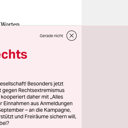
n Worten
r,
dass sie
Gerade nicht
hl sie die
echts
und stammt
ie erst im
, um wählen
esellschaft! Besonders jetzt
rt gegen Rechtsextremismus
z kooperiert daher mit „Alles
, dass die
ller Einnahmen aus Anmeldungen
n außer
. September – an die Kampagne,
reichen
rstützt und Freiräume sichern will,
bei?
und nicht