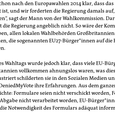
chon nach den Europawahlen 2014 klar, dass das
 ist, und wir forderten die Regierung damals auf,
en“, sagt der Mann von der Wahlkommission. Da
at die Regierung angeblich nicht. So wäre der Ko
ben, allen lokalen Wahlbehörden Großbritanniens
en, die sogenannten EU27-Bürger*innen auf die 
en.
es Wahltags wurde jedoch klar, dass viele EU-Bü
tannien vollkommen ahnungslos waren, was dies
rustriert schilderten sie in den Sozialen Medien u
DeniedMyVote ihre Erfahrungen. Aus dem ganze
chte: Formulare seien nicht verschickt worden, 
z Abgabe nicht verarbeitet worden, EU-Bürger*inn
 die Notwendigkeit des Formulars adäquat inform