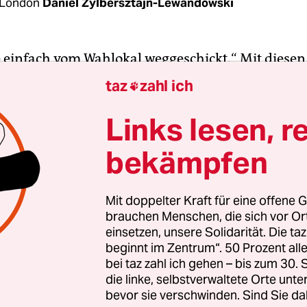
 London
Daniel Zylbersztajn-Lewandowski
 einfach vom Wahlokal weggeschickt.“ Mit diese
e Agata Patyna am Donnerstagmorgen auf Twitte
taz
zahl ich

e bei der Europawahl nicht abgeben konnte. Obwo
n von ihrer lokalen Wahlbehörde hatte, dass sie
Links lesen, r
htigt sei. Patyna ist Menschenrechtsanwältin 
bekämpfen
h aus Polen. Trotz ihrer Rechtserfahrung lernte s
, dass sie ein Formular hätte ausfüllen müssen
Mit doppelter Kraft für eine offene G
brauchen Menschen, die sich vor O
einsetzen, unsere Solidarität. Die ta
er der britischen Wahlkommission erklärte der taz
beginnt im Zentrum“. 50 Prozent a
r*innen, also jene aus allen EU-Mitgliedsstaate
bei taz zahl ich gehen – bis zum 30
nien, dieses Formular vor dem 7. Mai hätten ein
die linke, selbstverwaltete Orte unte
bevor sie verschwinden. Sind Sie da
 ist eine Erklärung, dass man in Großbritannien 