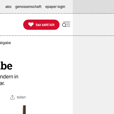
abo
genossenschaft
epaper login

taz zahl ich
taz zahl ich
mabgabe
abe
ndern in
r.
teilen