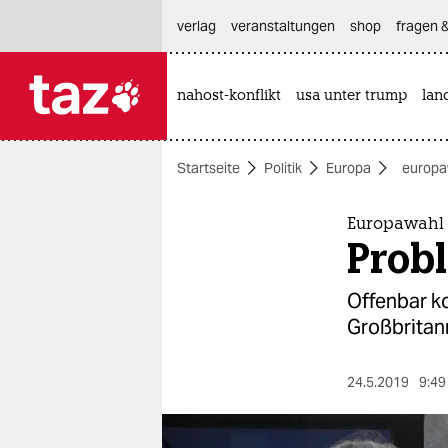
hautnavigation anspringen
hauptinhalt anspringen
footer anspringen
verlag
veranstaltungen
shop
fragen &
nahost-konflikt
usa unter trump
lan

taz zahl ich
taz zahl ich
Startseite
Politik
Europa
europaw
themen
politik
Europawahl 
Prob
öko
Offenbar k
gesellschaft
Großbritann
kultur
24.5.2019
9:49
sport