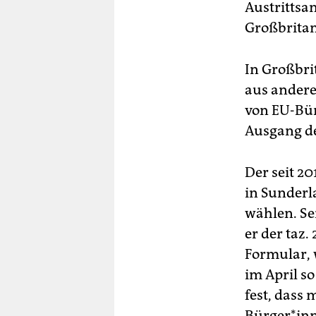
Austrittsa
Großbritan
In Großbr
aus andere
von EU-Bür
Ausgang d
Der seit 2
in Sunderl
wählen. Sei
er der taz
Formular, 
im April s
fest, dass
Bürger*inn