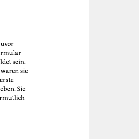
zuvor
ormular
det sein.
 waren sie
erste
eben. Sie
ermutlich