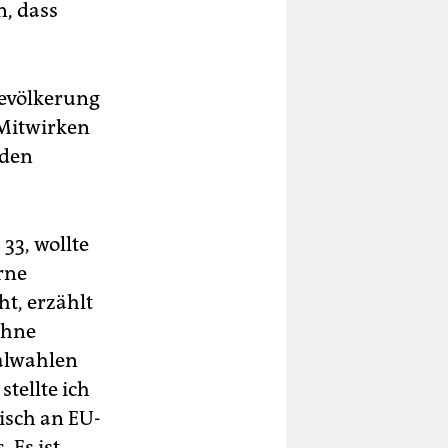
n, dass
evölkerung
 Mitwirken
 den
33, wollte
rne
ht, erzählt
ohne
alwahlen
tellte ich
isch an EU-
 Es ist