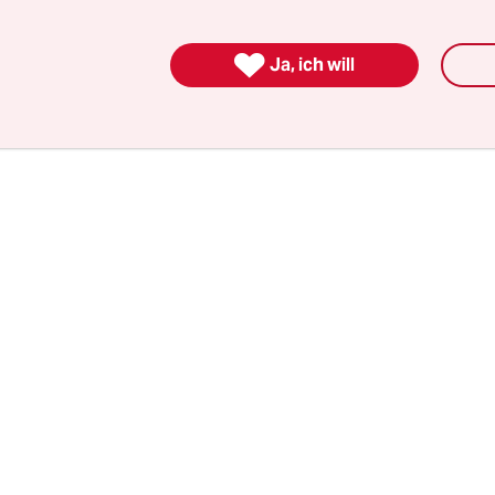
Herkunftsland wählen möchte – und damit ein
itt, den Brit*innen nicht einlegen müssen.

Ja, ich will