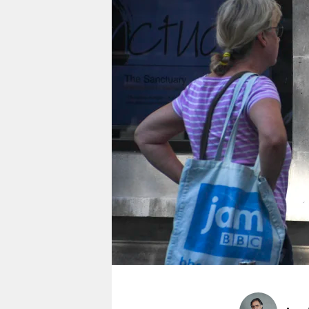
berlin
nord
wahrheit
verlag
verlag
veranstaltungen
shop
fragen & hilfe
unterstützen
abo
genossenschaft