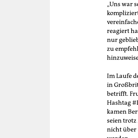
„Uns war s
kompliziert
vereinfach
reagiert h
nur geblie
zu empfehl
hinzuweis
Im Laufe d
in Großbri
betrifft. F
Hashtag #
kamen Beri
seien trot
nicht über