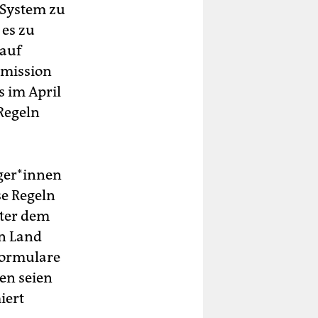
 System zu
 es zu
rauf
mmission
 im April
Regeln
rger*innen
e Regeln
nter dem
n Land
Formulare
en seien
iert