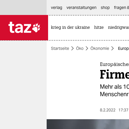
hautnavigation anspringen
hauptinhalt anspringen
footer anspringen
verlag
veranstaltungen
shop
fragen &
krieg in der ukraine
hitze
niedrigwa

taz zahl ich
taz zahl ich
Startseite
Öko
Ökonomie
Europ
themen
politik
Europäisches
Firm
öko
Mehr als 1
gesellschaft
Menschenre
kultur
8.2.2022
17:37
sport