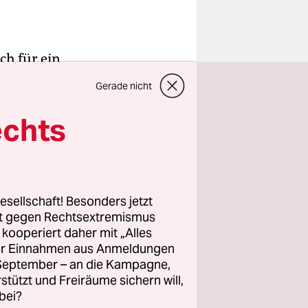
ch für ein
Gerade nicht
 Umwelt zu
echts
band der
 die
esellschaft! Besonders jetzt
rt gegen Rechtsextremismus
z kooperiert daher mit „Alles
ller Einnahmen aus Anmeldungen
. September – an die Kampagne,
rstützt und Freiräume sichern will,
bei?