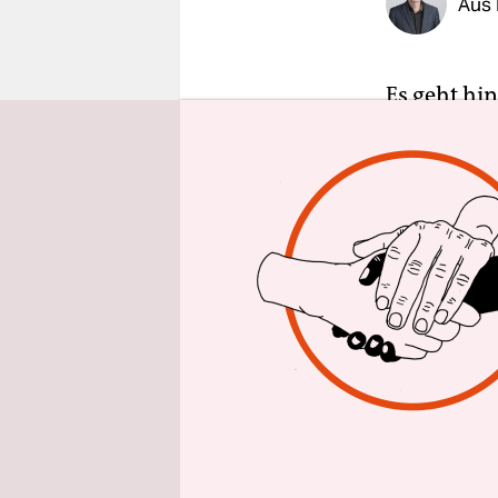
Aus 
epaper login
Es geht hi
europäisch
veröffentli
Europäisc
verpflicht
Deutschen 
Unternehm