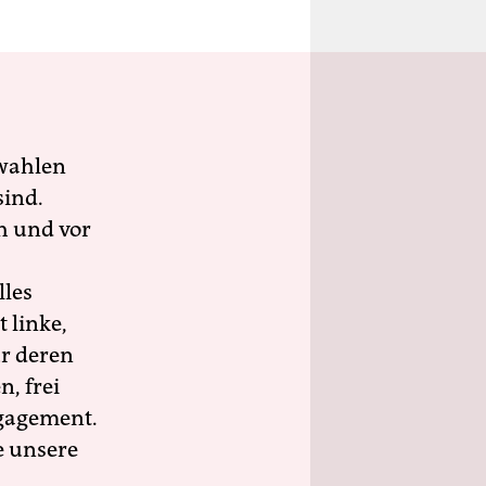
wahlen
sind.
h und vor
lles
 linke,
ür deren
n, frei
ngagement.
e unsere