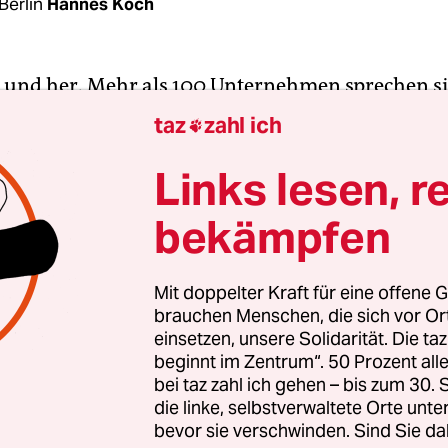
Berlin
Hannes Koch
n und her. Mehr als 100 Unternehmen sprechen si
es Lieferkettengesetz
aus. In ihrer am Dienstag
taz
zahl ich

chten Erklärung fordern sie, „alle Firmen in der
hen Union“ zum Schutz der Menschenrechte und
Links lesen, r
en. Wirtschaftsorganisationen wie der Bundesver
bekämpfen
Industrie (BDI) warnen dagegen vor Regelungen,
en zu sehr binden.
Mit doppelter Kraft für eine offene G
brauchen Menschen, die sich vor O
einsetzen, unsere Solidarität. Die ta
beginnt im Zentrum“. 50 Prozent a
bei taz zahl ich gehen – bis zum 30
die linke, selbstverwaltete Orte unte
bevor sie verschwinden. Sind Sie da