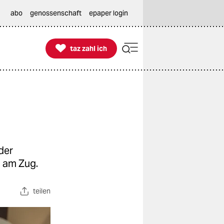
abo
genossenschaft
epaper login

taz zahl ich
taz zahl ich
der
U am Zug.
teilen