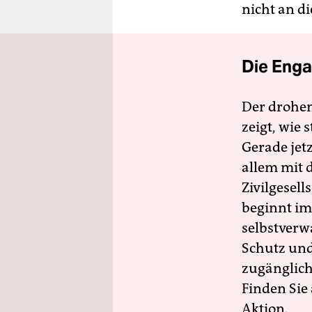
nicht an d
Die Enga
Der drohe
zeigt, wie
Gerade jet
allem mit d
Zivilgesell
beginnt im
selbstverw
Schutz und 
zugänglich
Finden Sie
Aktion.