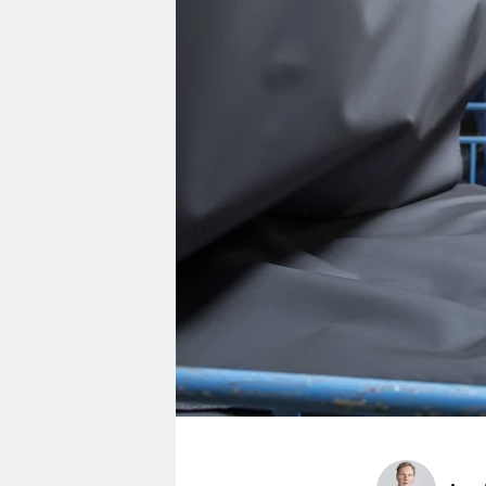
berlin
nord
wahrheit
verlag
verlag
veranstaltungen
shop
fragen & hilfe
unterstützen
abo
genossenschaft