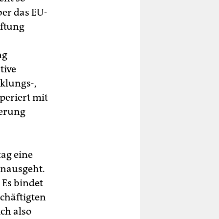
ber das EU-
aftung
ng
tive
klungs-,
periert mit
ierung
tag eine
nausgeht.
 Es bindet
chäftigten
ch also