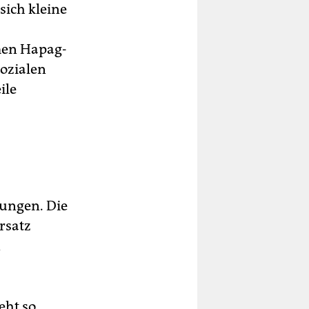
sich kleine
men Hapag-
sozialen
ile
rungen. Die
rsatz
n
eht so