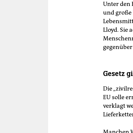
Unter den 
und große 
Lebensmit
Lloyd. Sie 
Menschenre
gegenüber 
Gesetz gi
Die „zivil
EU solle e
verklagt w
Lieferkette
Manchen Wi