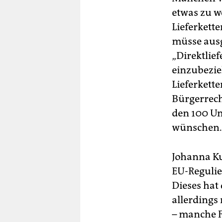
etwas zu w
Lieferkett
müsse aus
„Direktlie
einzubezie
Lieferkett
Bürgerrech
den 100 Un
wünschen.
Johanna Ku
EU-Regulie
Dieses hat
allerdings
– manche 