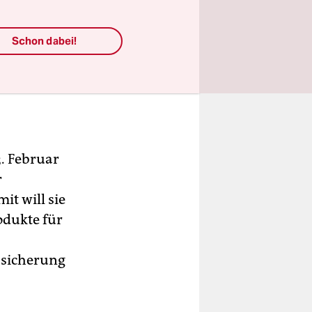
Schon dabei!
. Februar
r
t will sie
odukte für
zsicherung