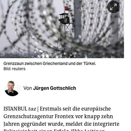
berlin
nord
wahrheit
verlag
verlag
veranstaltungen
Grenzzaun zwischen Griechenland und der Türkei.
Bild: reuters
shop
fragen & hilfe
Von
Jürgen Gottschlich
unterstützen
ISTANBUL
taz
| Erstmals seit die europäische
abo
Grenzschutzagentur Frontex vor knapp zehn
genossenschaft
Jahren gegründet wurde, meldet die integrierte