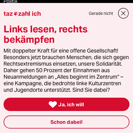
Politik
taz
zahl ich
Gerade nicht

Öko
Links lesen, rechts
Gesellschaft
bekämpfen
Kultur
Mit doppelter Kraft für eine offene Gesellschaft!
Besonders jetzt brauchen Menschen, die sich gegen
Sport
Rechtsextremismus einsetzen, unsere Solidarität.
Daher gehen 50 Prozent der Einnahmen aus
Berlin
Neuanmeldungen an „Alles beginnt im Zentrum“ –
eine Kampagne, die bedrohte linke Kulturzentren
Nord
und Jugendorte unterstützt. Sind Sie dabei?

Wahrheit
Ja, ich will
Schon dabei!
Themen