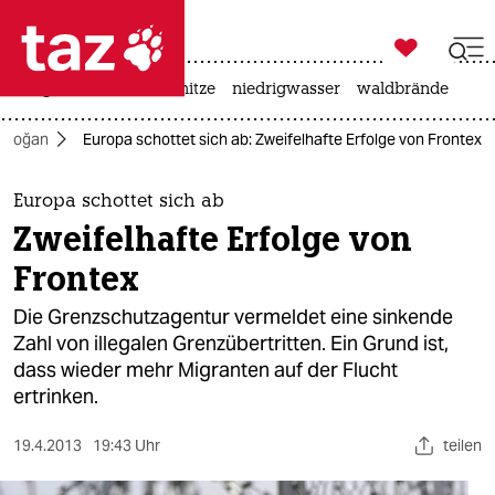

taz zahl ich
krieg in der ukraine
hitze
niedrigwasser
waldbrände

taz zahl ich
Erdoğan
Europa schottet sich ab: Zweifelhafte Erfolge von Frontex
taz zahl ich
themen
Europa schottet sich ab
Zweifelhafte Erfolge von
politik
Frontex
öko
Die Grenzschutzagentur vermeldet eine sinkende
Zahl von illegalen Grenzübertritten. Ein Grund ist,
gesellschaft
dass wieder mehr Migranten auf der Flucht
ertrinken.
kultur
sport
19.4.2013
19:43 Uhr
teilen