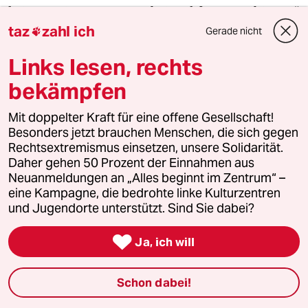
keinen privaten Support bei Suchfragen anbieten.“
taz
zahl ich
Gerade nicht

Im März 2009 engagieren Shivaun und Adam Raff,
Links lesen, rechts
eine PR-Agentur. Erste Artikel erscheinen, unter
bekämpfen
anderem in der britischen Zeitung
Guardian.
Mit doppelter Kraft für eine offene Gesellschaft!
Ihr Kampf ist jetzt ein öffentlicher.
Besonders jetzt brauchen Menschen, die sich gegen
Rechtsextremismus einsetzen, unsere Solidarität.
Google reagiert. Auf den Seiten befänden sich zu
Daher gehen 50 Prozent der Einnahmen aus
Neuanmeldungen an „Alles beginnt im Zentrum“ –
viele Rechtschreibfehler. Foundem weist Google
eine Kampagne, die bedrohte linke Kulturzentren
Shopping ähnliche Fehler nach.
und Jugendorte unterstützt. Sind Sie dabei?
Amit Singhal ist wie Shivaun und Adam Raff Ende

Ja, ich will
der 1960er Jahre geboren und in den 70ern
aufgewachsen. Wahlscheiben-Telefone. Schwarz-
Schon dabei!
Weiß-Fernseher. Er weiß, was sie bei Google