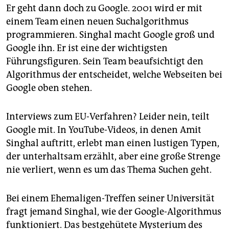
Smartphones in Deutschland läuft. Das Verfahren
Er geht dann doch zu Google. 2001 wird er mit
könnte Googles Geschäfte mit dem meistgenutzten
einem Team einen neuen Suchalgorithmus
Betriebssystem beeinträchtigen. Android an sich
programmieren. Singhal macht Google groß und
kostest nichts. Die Hersteller müssen aber bezahlen,
Google ihn. Er ist eine der wichtigsten
wenn sie Google-Dienste wie Maps oder GMail auf
Führungsfiguren. Sein Team beaufsichtigt den
ihren Geräten anbieten wollen. Diese Praxis will die
EU prüfen.
Algorithmus der entscheidet, welche Webseiten bei
Google oben stehen.
Interviews zum EU-Verfahren? Leider nein, teilt
Google mit. In YouTube-Videos, in denen Amit
Singhal auftritt, erlebt man einen lustigen Typen,
der unterhaltsam erzählt, aber eine große Strenge
nie verliert, wenn es um das Thema Suchen geht.
Bei einem Ehemaligen-Treffen seiner Universität
fragt jemand Singhal, wie der Google-Algorithmus
funktioniert. Das bestgehütete Mysterium des