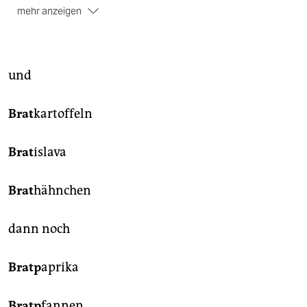
mehr anzeigen
Mehr unter:
taz.de/­euvsgoogle. Und: Jurist
und
Programmierer James Grimmelmann erklärt, warum
er die EU-Klage skeptisch sieht:
taz.de/grimmelmann
und
Brat
kartoffeln
Brat
islava
Brat
hähnchen
dann noch
Bratp
aprika
Bratp
fannen