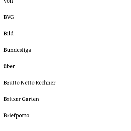
Von
B
VG
B
ild
B
undesliga
über
Br
utto Netto Rechner
Br
itzer Garten
Br
iefporto