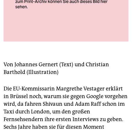
berlin
nord
wahrheit
Larry Page, Geschäftsführer des Tech-Giganten Google, gegen
verlag
Europas Wettbewerbshüterin Margrethe Vestager
verlag
veranstaltungen
Von
Johannes Gernert
(Text) und
Christian
Barthold
(Illustration)
shop
fragen & hilfe
Die EU-Kommissarin Margrethe Vestager erklärt
in Brüssel noch, warum sie gegen Google vorgehen
unterstützen
wird, da fahren Shivaun und Adam Raff schon im
abo
Taxi durch London, um den großen
Fernsehsendern ihre ersten Interviews zu geben.
genossenschaft
Sechs Jahre haben sie für diesen Moment