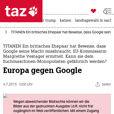

taz zahl ich
bergsteigen
usa unter trump
katzen
landtagswahl in sachs

taz zahl ich
el
TITANEN Ein britisches Ehepaar hat Beweise, dass Google sein
taz zahl ich
themen
TITANEN Ein britisches Ehepaar hat Beweise, dass
Google seine Macht missbraucht. EU-Kommissarin
politik
Margrethe Vestager ermittelt. Kann sie dem
Suchmaschinen-Monopolisten gefährlich werden?
Europa gegen Google
öko
gesellschaft
4.7.2015
0:00 Uhr
teilen
kultur
sport