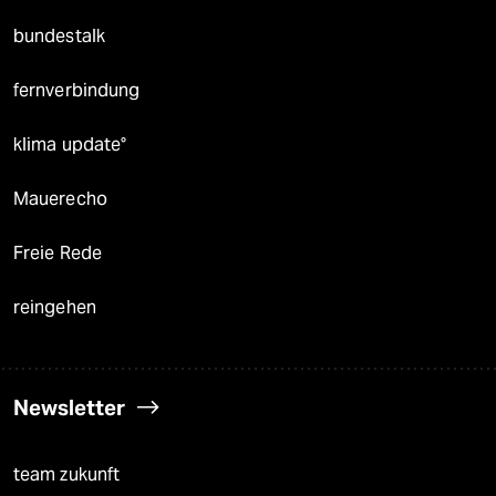
bundestalk
fernverbindung
klima update°
Mauerecho
Freie Rede
reingehen
Newsletter
team zukunft