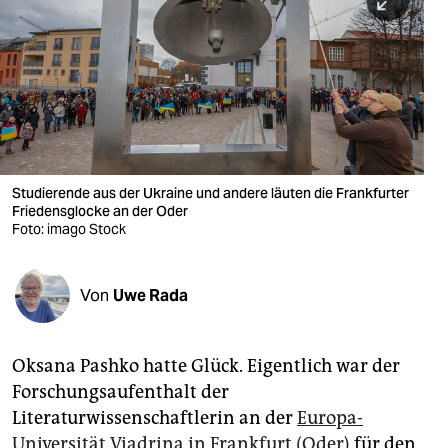
berlin
nord
wahrheit
verlag
verlag
Studierende aus der Ukraine und andere läuten die Frankfurter
Friedensglocke an der Oder
veranstaltungen
Foto: imago Stock
shop
fragen & hilfe
Von
Uwe Rada
unterstützen
Oksana Pashko hatte Glück. Eigentlich war der
abo
Forschungsaufenthalt der
genossenschaft
Literaturwissenschaftlerin an der
Europa-
Universität Viadrina in Frankfurt (Oder)
für den