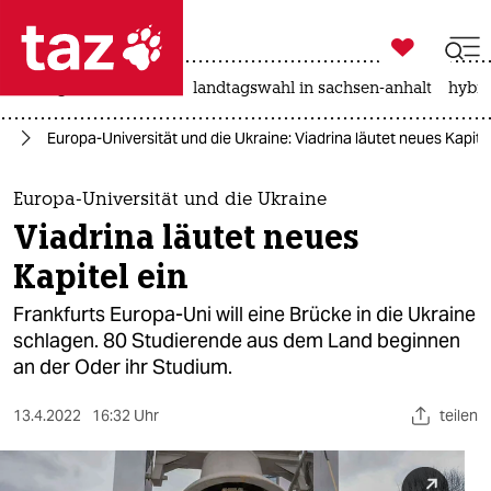

taz zahl ich
niedrigwasser
rente
landtagswahl in sachsen-anhalt
hybri

taz zahl ich
ne
Europa-Universität und die Ukraine: Viadrina läutet neues Kapitel
taz zahl ich
themen
Europa-Universität und die Ukraine
Viadrina läutet neues
politik
Kapitel ein
öko
Frankfurts Europa-Uni will eine Brücke in die Ukraine
schlagen. 80 Studierende aus dem Land beginnen
gesellschaft
an der Oder ihr Studium.
kultur
13.4.2022
16:32 Uhr
teilen
sport