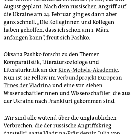
epaper login
August geplant. Nach dem russischen Angriff auf
die Ukraine am 24. Februar ging es dann aber
ganz schnell. „Die Kolleginnen und Kollegen
haben geholfen, dass ich schon am 1. März
anfangen kann“, freut sich Pashko.
Oksana Pashko forscht zu den Themen
Komparatistik, Literatursoziologe und
Literaturkritik an der
Kiew-Mohyla-Akademie
.
Nun ist sie Fellow im
Verbundprojekt European
Times der Viadrina
und eine von sieben
Wissenschaftlerinnen und Wissenschaftler, die aus
der Ukraine nach Frankfurt gekommen sind.
„Wir sind alle wütend über die unglaublichen
Verbrechen, die der russische Angriffskrieg
darstellt“, sagte
Viadrina-Präsidentin Julia von