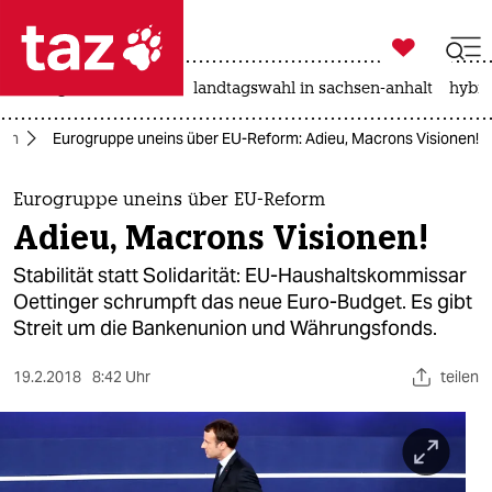

taz zahl ich
niedrigwasser
rente
landtagswahl in sachsen-anhalt
hybri

taz zahl ich
ron
Eurogruppe uneins über EU-Reform: Adieu, Macrons Visionen!
taz zahl ich
themen
Eurogruppe uneins über EU-Reform
Adieu, Macrons Visionen!
politik
Stabilität statt Solidarität: EU-Haushaltskommissar
öko
Oettinger schrumpft das neue Euro-Budget. Es gibt
Streit um die Bankenunion und Währungsfonds.
gesellschaft
19.2.2018
8:42 Uhr
teilen
kultur
sport