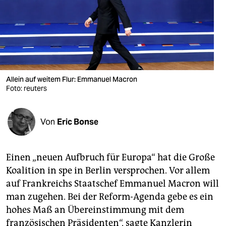
berlin
nord
wahrheit
verlag
Allein auf weitem Flur: Emmanuel Macron
verlag
Foto: reuters
veranstaltungen
Von
Eric Bonse
shop
fragen & hilfe
Einen „neuen Aufbruch für Europa“ hat die Große
unterstützen
Koalition in spe in Berlin versprochen. Vor allem
auf Frankreichs Staatschef Emmanuel Macron will
abo
man zugehen. Bei der Reform-Agenda gebe es ein
genossenschaft
hohes Maß an Übereinstimmung mit dem
französischen Präsidenten“, sagte Kanzlerin