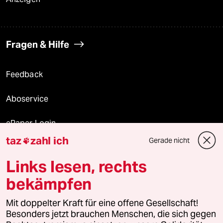
Fragen & Hilfe
Feedback
Aboservice
ePaper Login
taz
zahl ich
Gerade nicht

Downloads für Abonnierende
Links lesen, rechts
bekämpfen
© 2026 taz Verlags und Vertriebs GmbH
Alle Rechte vorbehalten. Bei rechtlichen Fragen oder für Genehmigungen
Mit doppelter Kraft für eine offene Gesellschaft!
wenden Sie sich bitte an
lizenzen@taz.de
Besonders jetzt brauchen Menschen, die sich gegen