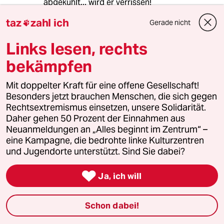
abgekühlt... wird er verrissen!
---------------
taz
zahl ich
Gerade nicht

Es dürfte mehr Sinn machen, ihn und seine
Mitstreiter- für CUBA´s Unabhängigkeit und
Links lesen, rechts
Freiheit - zu betrachten in ihren guten
Intentionen! Die Angst der USA vor dem
bekämpfen
Kommunismus der einstigen UDSSR, im Lichte
der freiheitlichen Ambitionen Cuba´s, ist doch-
Mit doppelter Kraft für eine offene Gesellschaft!
historisch betrachtet- eine der Hauptursachen
Besonders jetzt brauchen Menschen, die sich gegen
der seltsamen kommunistischen
Rechtsextremismus einsetzen, unsere Solidarität.
Selbstdefinition des seligen Herrn Fidel..! Ich
Daher gehen 50 Prozent der Einnahmen aus
meine: Die Ursachen für die Härten des
Neuanmeldungen an „Alles beginnt im Zentrum“ –
politischen Systems in Cuba liegen in den
eine Kampagne, die bedrohte linke Kulturzentren
brutalen ökonomischen Sanktionen des
und Jugendorte unterstützt. Sind Sie dabei?
Westens gegen Cuba!

Ja, ich will
Lorenz Meyer
LM
Schon dabei!
28.11.2016
,
09:54 Uhr