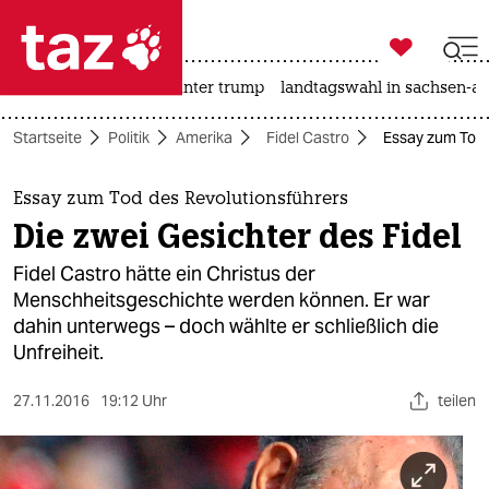

taz zahl ich
nahost-konflikt
usa unter trump
landtagswahl in sachsen-an

taz zahl ich
Startseite
Politik
Amerika
Fidel Castro
Essay zum Tod d
taz zahl ich
themen
Essay zum Tod des Revolutionsführers
Die zwei Gesichter des Fidel
politik
Fidel Castro hätte ein Christus der
öko
Menschheitsgeschichte werden können. Er war
dahin unterwegs – doch wählte er schließlich die
gesellschaft
Unfreiheit.
kultur
27.11.2016
19:12 Uhr
teilen
sport