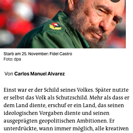
berlin
nord
wahrheit
verlag
verlag
Starb am 25. November: Fidel Castro
Foto: dpa
veranstaltungen
Von
Carlos Manuel Alvarez
shop
fragen & hilfe
Einst war er der Schild seines Volkes. Später nutzte
er selbst das Volk als Schutzschild. Mehr als dass er
unterstützen
dem Land diente, erschuf er ein Land, das seinen
abo
ideologischen Vorgaben diente und seinen
ausgeprägten geopolitischen Ambitionen. Er
genossenschaft
unterdrückte, wann immer möglich, alle kreativen