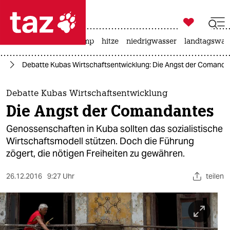

taz zahl ich
katzen
usa unter trump
hitze
niedrigwasser
landtagswahl

taz zahl ich
te
Debatte Kubas Wirtschaftsentwicklung: Die Angst der Comanda
taz zahl ich
themen
Debatte Kubas Wirtschaftsentwicklung
Die Angst der Comandantes
politik
Genossenschaften in Kuba sollten das sozialistische
öko
Wirtschaftsmodell stützen. Doch die Führung
zögert, die nötigen Freiheiten zu gewähren.
gesellschaft
26.12.2016
9:27 Uhr
teilen
kultur
sport