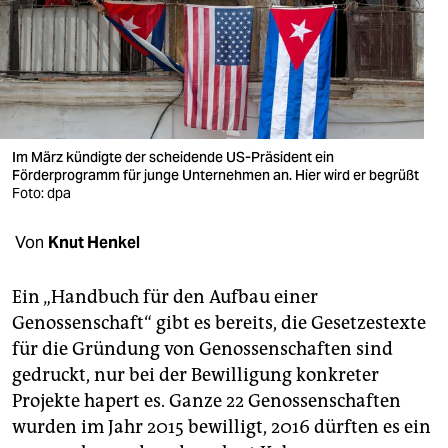
berlin
nord
wahrheit
verlag
Im März kündigte der scheidende US-Präsident ein
verlag
Förderprogramm für junge Unternehmen an. Hier wird er begrüßt
Foto: dpa
veranstaltungen
Von
Knut Henkel
shop
fragen & hilfe
Ein „Handbuch für den Aufbau einer
Genossenschaft“ gibt es bereits, die Gesetzestexte
unterstützen
für die Gründung von Genossenschaften sind
abo
gedruckt, nur bei der Bewilligung konkreter
Projekte hapert es. Ganze 22 Genossenschaften
genossenschaft
wurden im Jahr 2015 bewilligt, 2016 dürften es ein