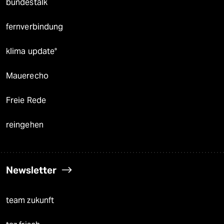
bundestalk
fernverbindung
klima update°
Mauerecho
Freie Rede
reingehen
Newsletter
team zukunft