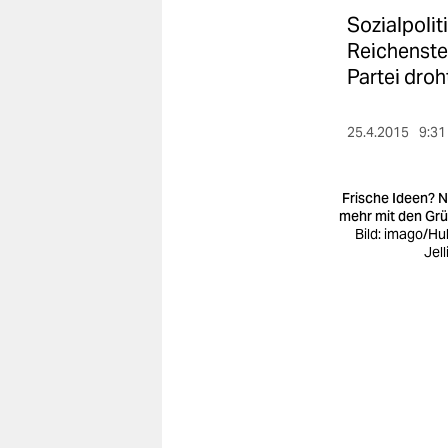
berlin
Sozialpolit
nord
Reichenste
Partei droh
wahrheit
verlag
25.4.2015
9:31
verlag
Frische Ideen? N
veranstaltungen
mehr mit den Gr
Bild: imago/Hu
Jell
shop
fragen & hilfe
unterstützen
abo
genossenschaft