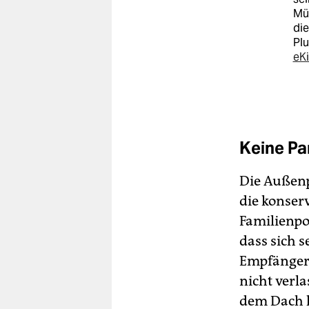
Mün
die
Pl
eK
Keine Pa
Die Außenpo
die konserv
Familienpol
dass sich 
Empfängeri
nicht verla
dem Dach h