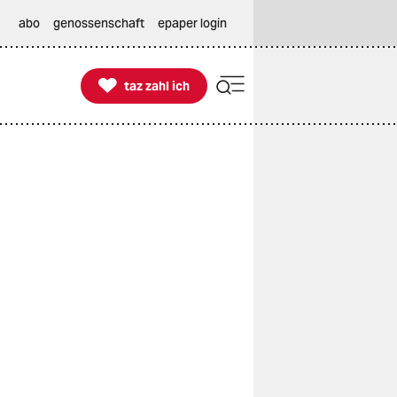
abo
genossenschaft
epaper login

taz zahl ich
taz zahl ich