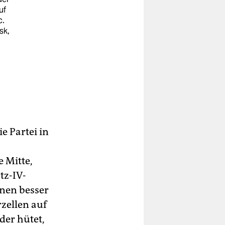
uf
c.
sk,
e Partei in
e Mitte,
tz-IV-
ünen besser
rzellen auf
der hütet,