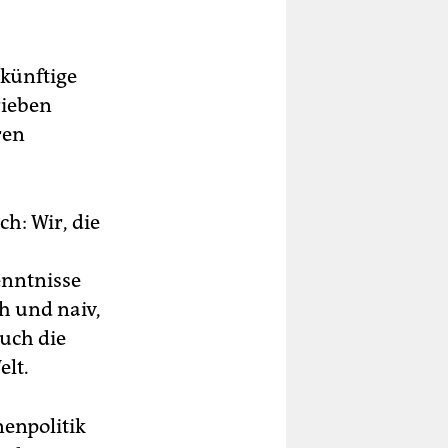
„künftige
rieben
ren
ch: Wir, die
enntnisse
ch und naiv,
auch die
elt.
nenpolitik