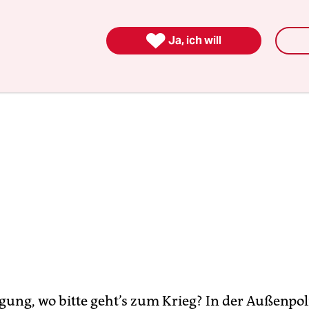
irbt für eine EU-Armee.

Ja, ich will
gung, wo bitte geht’s zum Krieg? In der Außenpoli