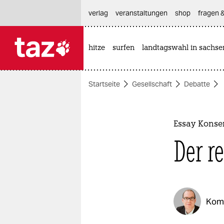
hautnavigation anspringen
hauptinhalt anspringen
footer anspringen
verlag
veranstaltungen
shop
fragen &
hitze
surfen
landtagswahl in sachse

taz zahl ich
taz zahl ich
Startseite
Gesellschaft
Debatte
themen
politik
Essay Konse
öko
Der r
gesellschaft
kultur
Kom
sport