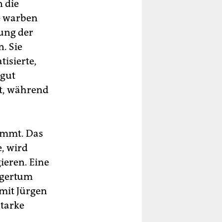
 die
e warben
hung der
. Sie
tisierte,
 gut
t, während
tummt. Das
e, wird
ieren. Eine
rgertum
 mit Jürgen
starke