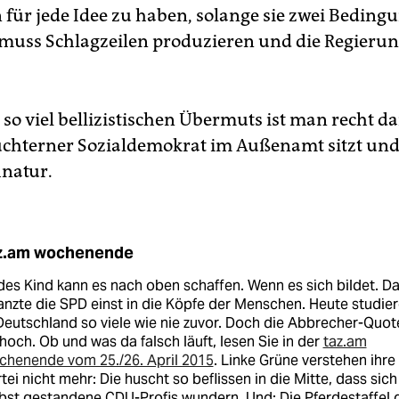
 für jede Idee zu haben, solange sie zwei Beding
ie muss Schlagzeilen produzieren und die Regierun
.
 so viel bellizistischen Übermuts ist man recht d
üchterner Sozialdemokrat im Außenamt sitzt und
natur.
z.am wochenende
es Kind kann es nach oben schaffen. Wenn es sich bildet. D
anzte die SPD einst in die Köpfe der Menschen. Heute studie
Deutschland so viele wie nie zuvor. Doch die Abbrecher-Quot
 hoch. Ob und was da falsch läuft, lesen Sie in der
taz.am
chenende vom 25./26. April 2015
. Linke Grüne verstehen ihre
tei nicht mehr: Die huscht so beflissen in die Mitte, dass sich
bst gestandene CDU-Profis wundern. Und: Die Pferdestaffel 