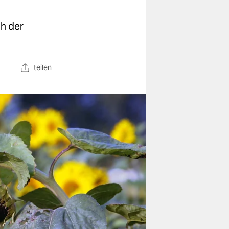
h der
teilen