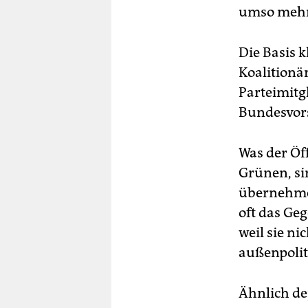
umso mehr
Die Basis k
Koalition
Parteimitg
Bundesvor
Was der Öff
Grünen, si
übernehmen
oft das Geg
weil sie ni
außenpoliti
Ähnlich de