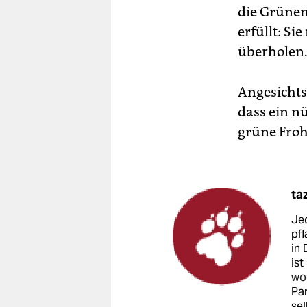
die Grünen
erfüllt: S
überholen
Angesichts
dass ein n
grüne Froh
ta
Jed
pfl
in 
ist
wo
Par
sel