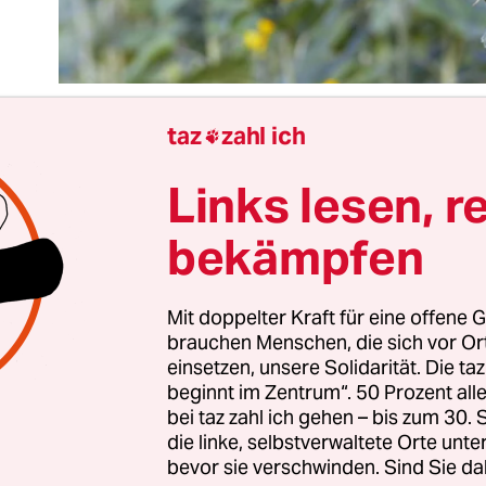
taz
zahl ich

Links lesen, r
sse ein „robustes Mandat“ geben, forderte Katri
rdt, als es darum ging, wie die internationale G
bekämpfen
sogenannten Islamischen Staat am besten bekäm
d müsse bereit sein, auch die Bundeswehr in Syr
n. „Wenn herauskommt, dass am Boden agiert w
Mit doppelter Kraft für eine offene G
brauchen Menschen, die sich vor O
 das unterstützen.“
einsetzen, unsere Solidarität. Die ta
beginnt im Zentrum“. 50 Prozent a
onschefin der Grünen will Bodentruppen nach Sy
bei taz zahl ich gehen – bis zum 30
die linke, selbstverwaltete Orte unte
Die Osteuropaexpertin Marieluise Beck kokettiert
bevor sie verschwinden. Sind Sie da
erungen in die Ukraine. Der Parteivorsitzende C