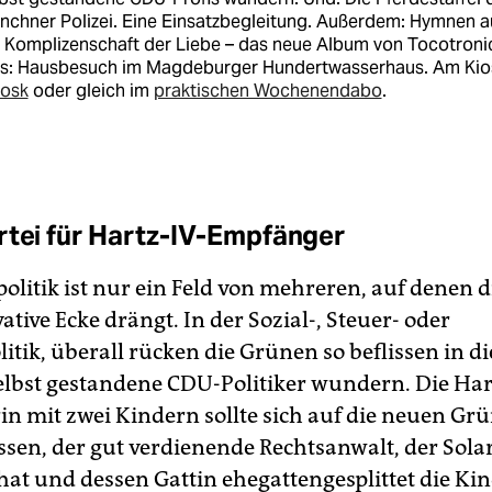
chner Polizei. Eine Einsatzbegleitung. Außerdem: Hymnen a
 Komplizenschaft der Liebe – das neue Album von Tocotroni
us: Hausbesuch im Magdeburger Hundertwasserhaus. Am Kio
iosk
oder gleich im
praktischen Wochenendabo
.
rtei für Hartz-IV-Empfänger
litik ist nur ein Feld von mehreren, auf denen di
ative Ecke drängt. In der Sozial-, Steuer- oder
itik, überall rücken die Grünen so beflissen in di
selbst gestandene CDU-Politiker wundern. Die Har
n mit zwei Kindern sollte sich auf die neuen Gr
ssen, der gut verdienende Rechtsanwalt, der Sola
at und dessen Gattin ehegattengesplittet die Kin