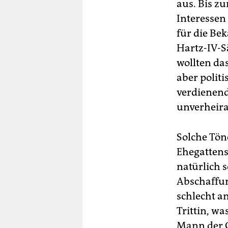
aus. Bis z
Interessen
für die Be
Hartz-IV-Sä
wollten das
aber polit
verdienend
unverheira
Solche Tön
Ehegattensp
natürlich s
Abschaffun
schlecht a
Trittin, wa
Mann der 