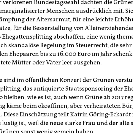
ur verlorenen Bundestagswahl dachten die Grünen
 marginalisierter Menschen ausdrücklich mit. Si
kämpfung der Altersarmut, für eine leichte Erhö
tze, für die Besserstellung von Alleinerziehenden
 Ehegattensplitting abschaffen, eine wenig thema
isch skandalöse Regelung im Steuerrecht, die sehr
en Ehepaaren bis zu 16.000 Euro im Jahr schenk
tete Mütter oder Väter leer ausgehen.
e sind im öffentlichen Konzert der Grünen vers
litting, das antiquierte Staatssponsoring der Eh
o bleiben, wie es ist, auch wenn Grüne ab 2017 reg
g käme beim ökoaffinen, aber verheirateten Bü
n. Diese Einschätzung teilt Katrin Göring-Eckardt
s lustig ist, weil die neue starke Frau und der alte 
Grünen sonst wenig gemein haben.