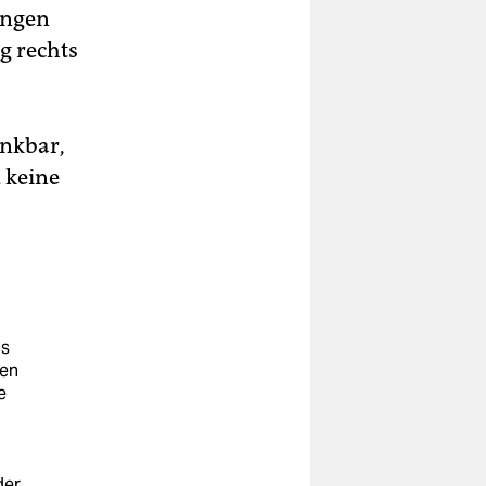
ungen
g rechts
ankbar,
 keine
as
ren
e
der