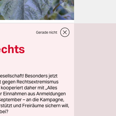
Gerade nicht
echts
n Göring-
emeinschaft
pfen soll.
ien
erden muss,
esellschaft! Besonders jetzt
rt gegen Rechtsextremismus
z kooperiert daher mit „Alles
ller Einnahmen aus Anmeldungen
rien
. September – an die Kampagne,
rstützt und Freiräume sichern will,
 mit
bei?
em Özdemir