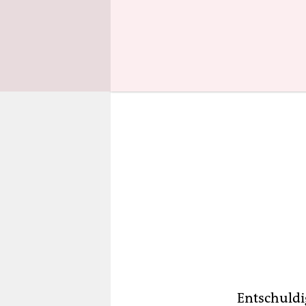
wiederum w
Entschuldi