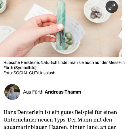
berlin
nord
wahrheit
verlag
verlag
veranstaltungen
Hübsche Heilsteine. Natürlich findet man sie auch auf der Messe in
Fürth (Symbolbild)
shop
Foto: SOCIAL.CUT/Unsplash
fragen & hilfe
Aus Fürth
Andreas Thamm
unterstützen
abo
Hans Denterlein ist ein gutes Beispiel für einen
genossenschaft
Unternehmer neuen Typs. Der Mann mit den
aquamarinblauen Haaren, hinten lang, an den