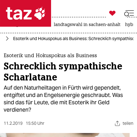

taz zahl ich
niedrigwasser
rente
landtagswahl in sachsen-anhalt
hybri

taz zahl ich
ag
Esoterik und Hokuspokus als Business: Schrecklich sympathisc
taz zahl ich
themen
Esoterik und Hokuspokus als Business
Schrecklich sympathische
politik
Scharlatane
öko
Auf den Naturheiltagen in Fürth wird gependelt,
entgiftet und an Engelsenergie geschraubt. Was
gesellschaft
sind das für Leute, die mit Esoterik ihr Geld
verdienen?
kultur
sport
11.2.2019
15:50 Uhr
teilen