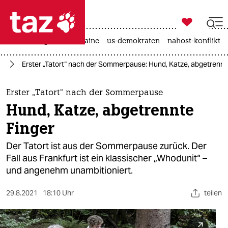

taz zahl ich
hitze
krieg in der ukraine
us-demokraten
nahost-konflikt

taz zahl ich
en
Erster „Tatort“ nach der Sommerpause: Hund, Katze, abgetrennt
taz zahl ich
themen
Erster „Tatort“ nach der Sommerpause
Hund, Katze, abgetrennte
politik
Finger
öko
Der Tatort ist aus der Sommerpause zurück. Der
Fall aus Frankfurt ist ein klassischer „Whodunit“ –
gesellschaft
und angenehm unambitioniert.
kultur
29.8.2021
18:10 Uhr
teilen
sport