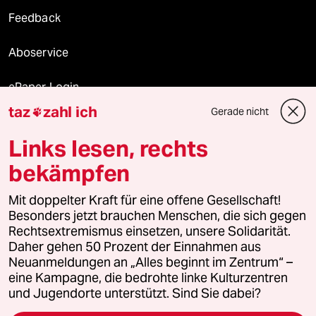
Feedback
Aboservice
ePaper Login
taz
zahl ich
Gerade nicht

Downloads für Abonnierende
Links lesen, rechts
bekämpfen
© 2026 taz Verlags und Vertriebs GmbH
Mit doppelter Kraft für eine offene Gesellschaft!
Alle Rechte vorbehalten. Bei rechtlichen Fragen oder für Genehmigungen
wenden Sie sich bitte an
lizenzen@taz.de
Besonders jetzt brauchen Menschen, die sich gegen
Rechtsextremismus einsetzen, unsere Solidarität.
Daher gehen 50 Prozent der Einnahmen aus
Feedback
Redaktionsstatut
Kommune-Richtlinien
KI-
Neuanmeldungen an „Alles beginnt im Zentrum“ –
eine Kampagne, die bedrohte linke Kulturzentren
Leitlinie
Informant
Datenschutz
Impressum
AGB
und Jugendorte unterstützt. Sind Sie dabei?