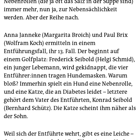
Nebenrollen (die ja oft das Salz in der Suppe sind)
epaper login
immer mehr, nun ja, zur Nebensächlichkeit
werden. Aber der Reihe nach.
Anna Janneke (Margarita Broich) und Paul Brix
(Wolfram Koch) ermitteln in einem
Entführungsfall, ihr 13. Fall. Der beginnt auf
einem Golfplatz: Frederick Seibold (Helgi Schmid),
ein junger Lebemann, wird gekidnappt, die vier
Ent­füh­re­r:in­nen tragen Hundemasken. Warum
bloß? Immerhin spielt ein Hund eine Nebenrolle,
und eine Katze, die an Diabetes leidet – letztere
gehört dem Vater des Entführten, Konrad Seibold
(Bernhard Schütz). Die Katze scheint ihm näher als
der Sohn.
Weil sich der Entführte wehrt, gibt es eine Leiche –