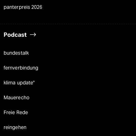
panterpreis 2026
Podcast
bundestalk
fernverbindung
klima update°
Mauerecho
Freie Rede
reingehen