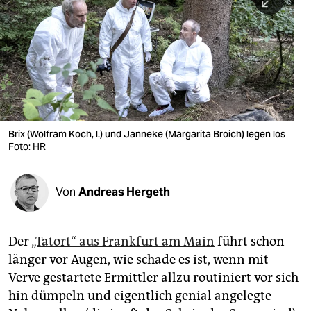
berlin
nord
wahrheit
verlag
verlag
Brix (Wolfram Koch, l.) und Janneke (Margarita Broich) legen los
Foto: HR
veranstaltungen
shop
Von
Andreas Hergeth
fragen & hilfe
unterstützen
Der
„Tatort“ aus Frankfurt am Main
führt schon
länger vor Augen, wie schade es ist, wenn mit
abo
Verve gestartete Ermittler allzu routiniert vor sich
genossenschaft
hin dümpeln und eigentlich genial angelegte