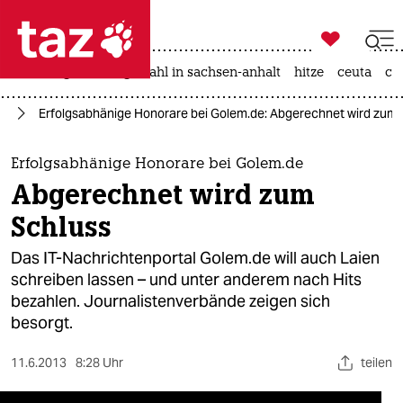

taz zahl ich
iran-krieg
landtagswahl in sachsen-anhalt
hitze
ceuta
ch

taz zahl ich
en
Erfolgsabhänige Honorare bei Golem.de: Abgerechnet wird zum 
taz zahl ich
themen
Erfolgsabhänige Honorare bei Golem.de
Abgerechnet wird zum
politik
Schluss
öko
Das IT-Nachrichtenportal Golem.de will auch Laien
schreiben lassen – und unter anderem nach Hits
gesellschaft
bezahlen. Journalistenverbände zeigen sich
besorgt.
kultur
sport
11.6.2013
8:28 Uhr
teilen