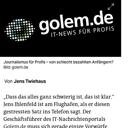
berlin
nord
wahrheit
verlag
verlag
veranstaltungen
Journalismus für Profis – von schlecht bezahlten Anfängern?
Bild: golem.de
shop
Von
Jens Twiehaus
fragen & hilfe
unterstützen
„Dass das alles ganz schwierig ist, das ist klar.“
Jens Ihlenfeld ist am Flughafen, als er diesen
abo
gestressten Satz ins Telefon sagt. Der
genossenschaft
Geschäftsführer des IT-Nachrichtenportals
Golem.de
muss sich gerade einige Vorwürfe