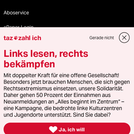
Aboservice
ePaper Login
taz
zahl ich
Gerade nicht

Downloads für Abonnierende
Links lesen, rechts
bekämpfen
© 2026 taz Verlags und Vertriebs GmbH
Mit doppelter Kraft für eine offene Gesellschaft!
Alle Rechte vorbehalten. Bei rechtlichen Fragen oder für Genehmigungen
wenden Sie sich bitte an
lizenzen@taz.de
Besonders jetzt brauchen Menschen, die sich gegen
Rechtsextremismus einsetzen, unsere Solidarität.
Daher gehen 50 Prozent der Einnahmen aus
Feedback
Redaktionsstatut
Kommune-Richtlinien
KI-
Neuanmeldungen an „Alles beginnt im Zentrum“ –
eine Kampagne, die bedrohte linke Kulturzentren
Leitlinie
Informant
Datenschutz
Impressum
AGB
und Jugendorte unterstützt. Sind Sie dabei?
Seitenwende
Einwilligungen widerrufen (Ads)

Ja, ich will