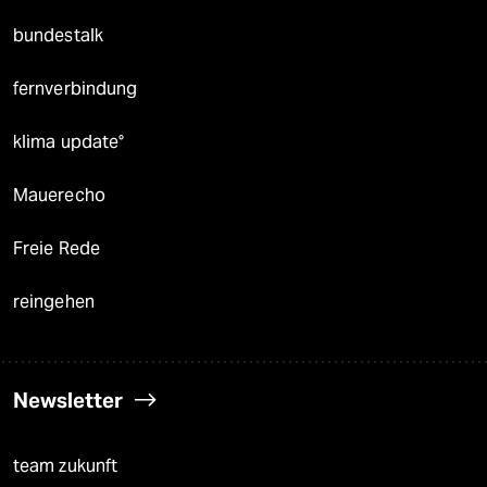
bundestalk
fernverbindung
klima update°
Mauerecho
Freie Rede
reingehen
Newsletter
team zukunft