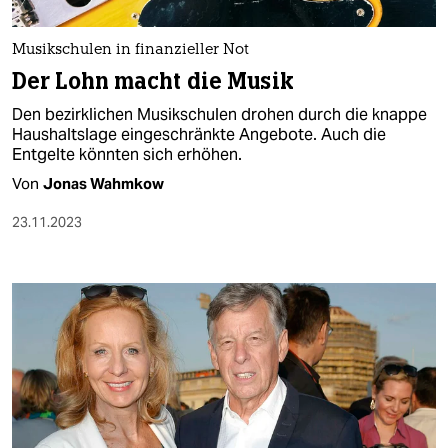
berlin
nord
Musikschulen in finanzieller Not
Der Lohn macht die Musik
wahrheit
Den bezirklichen Musikschulen drohen durch die knappe
verlag
Haushaltslage eingeschränkte Angebote. Auch die
Entgelte könnten sich erhöhen.
verlag
Von
Jonas Wahmkow
veranstaltungen
23.11.2023
shop
fragen & hilfe
unterstützen
abo
genossenschaft