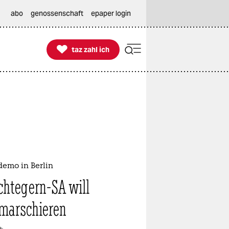
abo
genossenschaft
epaper login

taz zahl ich
taz zahl ich
demo in Berlin
htegern-SA will
marschieren