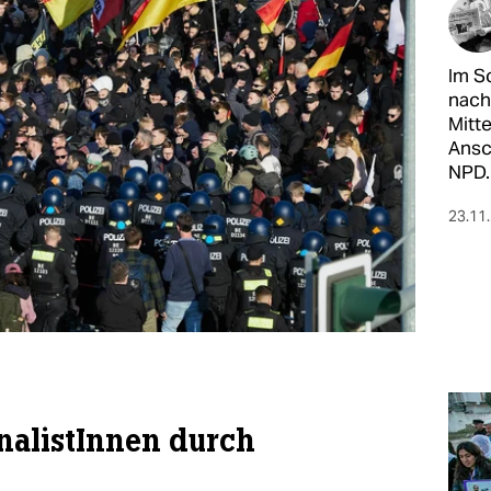
Im S
nach
Mitt
Ansc
NPD.
23.11
nalistInnen durch