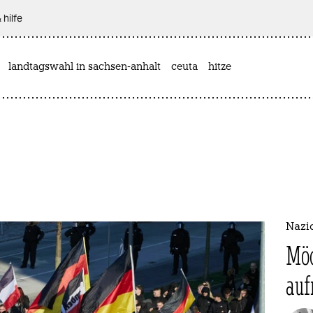
 hilfe
landtagswahl in sachsen-anhalt
ceuta
hitze
Nazi
Möc
auf