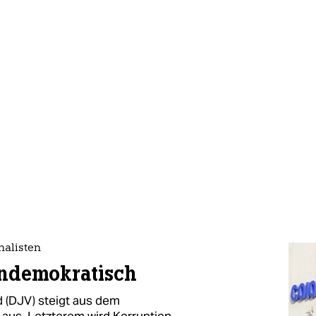
nalisten
undemokratisch
 (DJV) steigt aus dem
aus. Letzterem wird Korruption