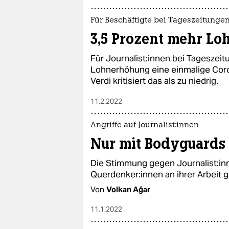
Für Beschäftigte bei Tageszeitunge
3,5 Prozent mehr Lo
Für Jour­na­lis­t:in­nen bei Tagesze
Lohnerhöhung eine einmalige Cor
Verdi kritisiert das als zu niedrig.
11.2.2022
Angriffe auf Jour­na­lis­t:in­nen
Nur mit Bodyguards
Die Stimmung gegen Jour­na­lis­t:in
Quer­den­ke­r:in­nen an ihrer Arbeit
Von
Volkan Ağar
11.1.2022