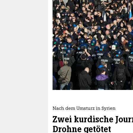
berlin
nord
wahrheit
verlag
verlag
veranstaltungen
shop
fragen & hilfe
unterstützen
Nach dem Umsturz in Syrien
abo
Zwei kurdische Jour
genossenschaft
Drohne getötet