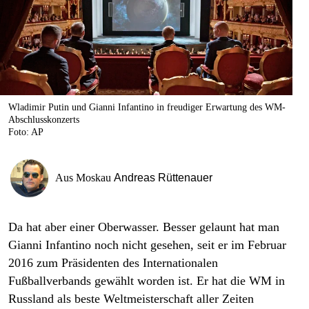
berlin
nord
wahrheit
verlag
Wladimir Putin und Gianni Infantino in freudiger Erwartung des WM-
Abschlusskonzerts
verlag
Foto: AP
veranstaltungen
shop
Aus Moskau
Andreas Rüttenauer
fragen & hilfe
Da hat aber einer Oberwasser. Besser gelaunt hat man
unterstützen
Gianni Infantino noch nicht gesehen, seit er im Februar
abo
2016 zum Präsidenten des Internationalen
Fußballverbands gewählt worden ist. Er hat die WM in
genossenschaft
Russland als beste Weltmeisterschaft aller Zeiten