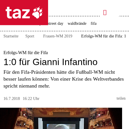

taz zahl ich
rente
ceuta
christopher street day
waldbrände
fifa

taz zahl ich
Startseite
Sport
Frauen-WM 2019
Erfolgs-WM für die Fifa: 1:0
taz zahl ich
themen
Erfolgs-WM für die Fifa
1:0 für Gianni Infantino
politik
Für den Fifa-Präsidenten hätte die Fußball-WM nicht
öko
besser laufen können: Von einer Krise des Weltverbandes
spricht niemand mehr.
gesellschaft
teilen
16.7.2018
16:22 Uhr
kultur
sport