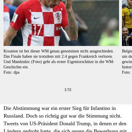
Kroatien ist bei dieser WM genau genommen nicht ausgeschieden.
Belgi
Das Finale haben sie trotzdem mit 2:4 gegen Frankreich verloren.
um de
Und Mandzukic (Foto) geht als erster Eigentorschütze in die WM-
gewin
Geschichte ein.
histo
Foto: dpa
Foto:
1
/
31
Die Abstimmung war ein erster Sieg für Infantino in
Russland. Doch so richtig gut war die Stimmung nicht.
Tweets von US-Präsident Donald Trump, in denen er den
Ländern gedroht hatte, die sich gegen die Bewerbung mit