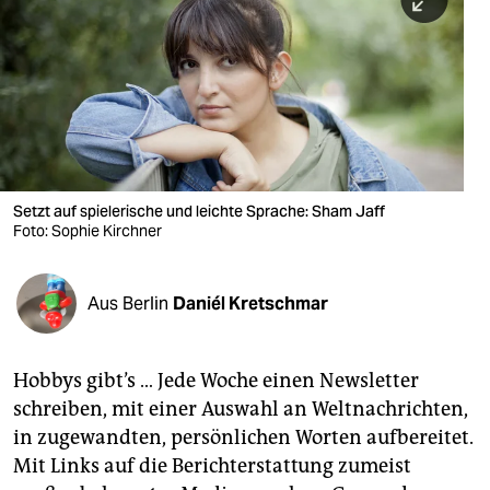
berlin
nord
wahrheit
verlag
verlag
Setzt auf spielerische und leichte Sprache: Sham Jaff
Foto: Sophie Kirchner
veranstaltungen
shop
Aus Berlin
Daniél Kretschmar
fragen & hilfe
unterstützen
Hobbys gibt’s … Jede Woche einen Newsletter
schreiben, mit einer Auswahl an Weltnachrichten,
abo
in zugewandten, persönlichen Worten aufbereitet.
genossenschaft
Mit Links auf die Berichterstattung zumeist