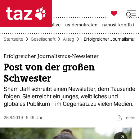

taz zahl ich
krieg in der ukraine
hitze
us-demokraten
nahost-konflikt

taz zahl ich
Startseite
Gesellschaft
Alltag
Erfolgreicher Journalismus-
taz zahl ich
themen
Erfolgreicher Journalismus-Newsletter
Post von der großen
politik
Schwester
öko
Sham Jaff schreibt einen Newsletter, dem Tausende
folgen. Sie erreicht ein junges, weibliches und
gesellschaft
globales Publikum – im Gegensatz zu vielen Medien.
kultur
26.8.2019
9:49 Uhr
teilen
sport