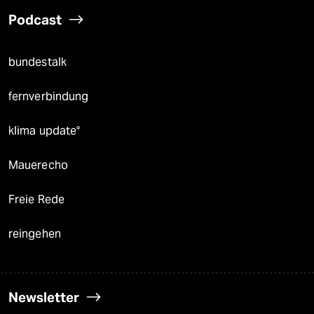
Podcast
bundestalk
fernverbindung
klima update°
Mauerecho
Freie Rede
reingehen
Newsletter