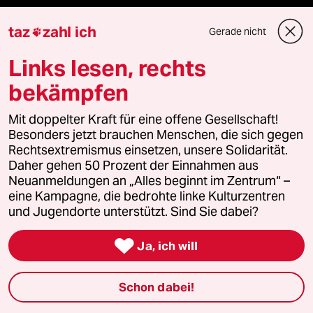
team zukunft
taz
zahl ich
Gerade nicht

taz frisch
Links lesen, rechts
bekämpfen
taz zahl ich
Mit doppelter Kraft für eine offene Gesellschaft!
taz lab Infobrief
Besonders jetzt brauchen Menschen, die sich gegen
Rechtsextremismus einsetzen, unsere Solidarität.
Daher gehen 50 Prozent der Einnahmen aus
Neuanmeldungen an „Alles beginnt im Zentrum“ –
Veranstaltungen
eine Kampagne, die bedrohte linke Kulturzentren
und Jugendorte unterstützt. Sind Sie dabei?
Demnächst

Ja, ich will
Vor Ort
Schon dabei!
Live im Stream