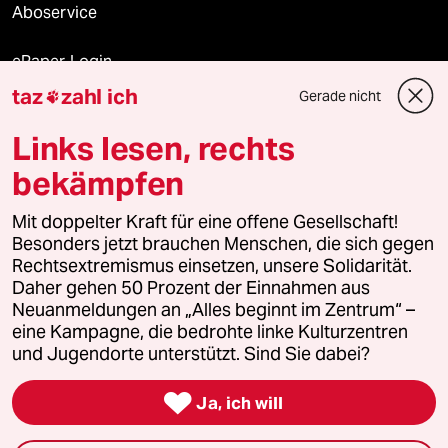
Aboservice
ePaper Login
taz
zahl ich
Gerade nicht

Downloads für Abonnierende
Links lesen, rechts
bekämpfen
© 2026 taz Verlags und Vertriebs GmbH
Alle Rechte vorbehalten. Bei rechtlichen Fragen oder für Genehmigungen
Mit doppelter Kraft für eine offene Gesellschaft!
wenden Sie sich bitte an
lizenzen@taz.de
Besonders jetzt brauchen Menschen, die sich gegen
Rechtsextremismus einsetzen, unsere Solidarität.
Daher gehen 50 Prozent der Einnahmen aus
Feedback
Redaktionsstatut
Kommune-Richtlinien
KI-
Neuanmeldungen an „Alles beginnt im Zentrum“ –
eine Kampagne, die bedrohte linke Kulturzentren
Leitlinie
Informant
Datenschutz
Impressum
AGB
und Jugendorte unterstützt. Sind Sie dabei?
Seitenwende
Einwilligungen widerrufen (Ads)

Ja, ich will