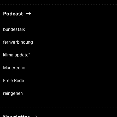
Podcast
bundestalk
fernverbindung
klima update°
Mauerecho
Freie Rede
reingehen
Newsletter