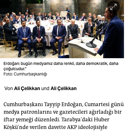
berlin
nord
wahrheit
verlag
verlag
veranstaltungen
Erdoğan: bugün medyamız daha renkli, daha demokratik, daha
çoğulcudur.“
shop
Foto: Cumhurbaşkanlığı
fragen & hilfe
Von
Ali Çelikkan
und
Ali Çelikkan
unterstützen
Cumhurbaşkanı Tayyip Erdoğan, Cumartesi günü
abo
medya patronlarını ve gazetecileri ağırladığı bir
iftar yemeği düzenledi. Tarabya'daki Huber
genossenschaft
Köşkü'nde verilen davette AKP ideolojisiyle