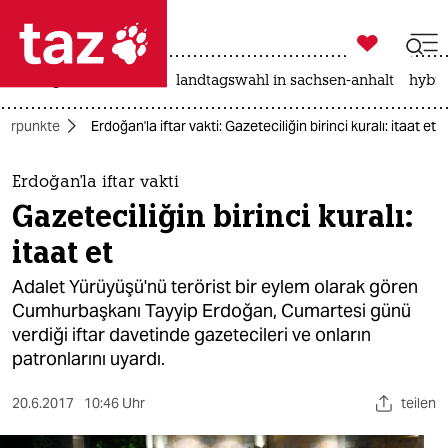

taz zahl ich
niedrigwasser
rente
landtagswahl in sachsen-anhalt
hybri

taz zahl ich
erpunkte
Erdoğan'la iftar vakti: Gazeteciliğin birinci kuralı: itaat et
taz zahl ich
themen
Erdoğan'la iftar vakti
Gazeteciliğin birinci kuralı:
politik
itaat et
öko
Adalet Yürüyüşü'nü terörist bir eylem olarak gören
Cumhurbaşkanı Tayyip Erdoğan, Cumartesi günü
gesellschaft
verdiği iftar davetinde gazetecileri ve onların
patronlarını uyardı.
kultur
sport
20.6.2017
10:46 Uhr
teilen