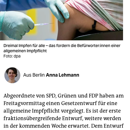
berlin
nord
wahrheit
verlag
Dreimal Impfen für alle – das fordern die Be­für­wor­te­r:in­nen einer
allgemeinen Impfpflicht
verlag
Foto: dpa
veranstaltungen
shop
Aus Berlin
Anna Lehmann
fragen & hilfe
Abgeordnete von SPD, Grünen und FDP haben am
unterstützen
Freitagvormittag einen Gesetzentwurf für eine
abo
allgemeine Impfpflicht vorgelegt. Es ist der erste
fraktionsübergreifende Entwurf, weitere werden
genossenschaft
in der kommenden Woche erwartet. Dem Entwurf