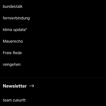
bundestalk
fernverbindung
klima update°
Mauerecho
Freie Rede
reingehen
Newsletter
team zukunft