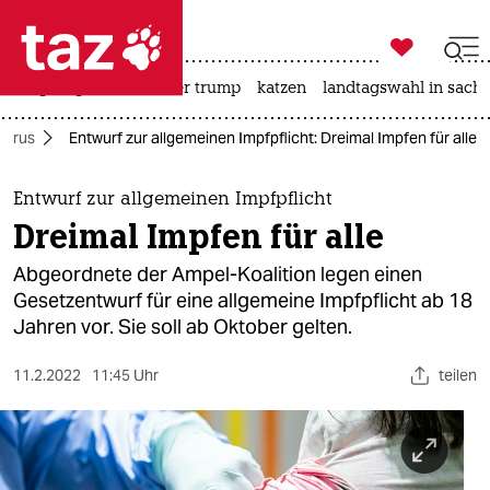

taz zahl ich
bergsteigen
usa unter trump
katzen
landtagswahl in sachs

taz zahl ich
virus
Entwurf zur allgemeinen Impfpflicht: Dreimal Impfen für alle
taz zahl ich
themen
Entwurf zur allgemeinen Impfpflicht
Dreimal Impfen für alle
politik
Abgeordnete der Ampel-Koalition legen einen
öko
Gesetzentwurf für eine allgemeine Impfpflicht ab 18
Jahren vor. Sie soll ab Oktober gelten.
gesellschaft
11.2.2022
11:45 Uhr
teilen
kultur
sport