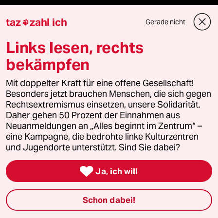
taz frisch
taz
zahl ich
Gerade nicht

taz zahl ich
Links lesen, rechts
bekämpfen
taz lab Infobrief
Mit doppelter Kraft für eine offene Gesellschaft!
Besonders jetzt brauchen Menschen, die sich gegen
Veranstaltungen
Rechtsextremismus einsetzen, unsere Solidarität.
Daher gehen 50 Prozent der Einnahmen aus
Neuanmeldungen an „Alles beginnt im Zentrum“ –
Demnächst
eine Kampagne, die bedrohte linke Kulturzentren
und Jugendorte unterstützt. Sind Sie dabei?
Vor Ort

Ja, ich will
Live im Stream
Schon dabei!
Vergangene