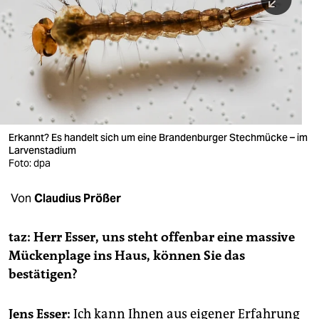
berlin
nord
wahrheit
verlag
verlag
Erkannt? Es handelt sich um eine Brandenburger Stechmücke – im
Larvenstadium
veranstaltungen
Foto: dpa
shop
Von
Claudius Prößer
fragen & hilfe
unterstützen
taz: Herr Esser, uns steht offenbar eine massive
Mückenplage ins Haus, können Sie das
abo
bestätigen?
genossenschaft
Jens Esser:
Ich kann Ihnen aus eigener Erfahrung