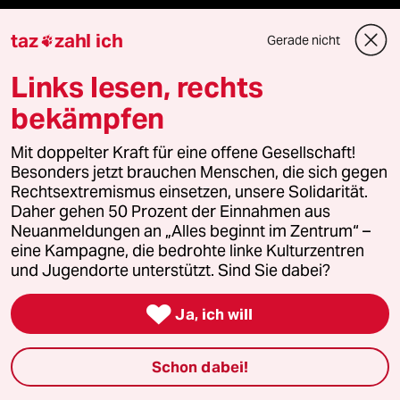
taz
zahl ich
Gerade nicht

Podcast
Links lesen, rechts
bekämpfen
bundestalk
Mit doppelter Kraft für eine offene Gesellschaft!
fernverbindung
Besonders jetzt brauchen Menschen, die sich gegen
Rechtsextremismus einsetzen, unsere Solidarität.
Daher gehen 50 Prozent der Einnahmen aus
klima update°
Neuanmeldungen an „Alles beginnt im Zentrum“ –
eine Kampagne, die bedrohte linke Kulturzentren
Mauerecho
und Jugendorte unterstützt. Sind Sie dabei?
Freie Rede

Ja, ich will
reingehen
Schon dabei!