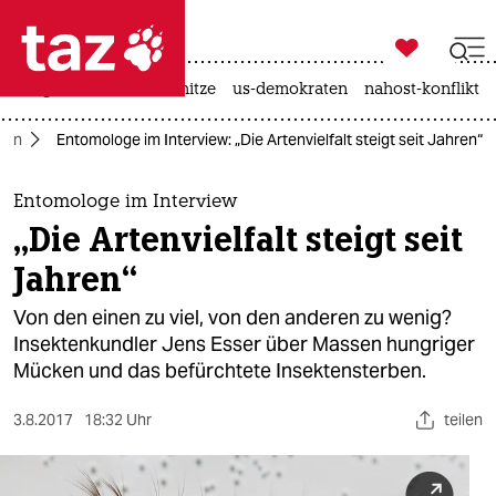

taz zahl ich
krieg in der ukraine
hitze
us-demokraten
nahost-konflikt

taz zahl ich
rlin
Entomologe im Interview: „Die Artenvielfalt steigt seit Jahren“
taz zahl ich
themen
Entomologe im Interview
„Die Artenvielfalt steigt seit
politik
Jahren“
öko
Von den einen zu viel, von den anderen zu wenig?
Insektenkundler Jens Esser über Massen hungriger
gesellschaft
Mücken und das befürchtete Insektensterben.
kultur
3.8.2017
18:32 Uhr
teilen
sport