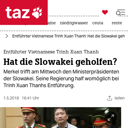

taz zahl ich
hitze
krieg in der ukraine
niedrigwasser
ceuta
rente

taz zahl ich
pa
Entführter Vietnamese Trinh Xuan Thanh: Hat die Slowakei geho
taz zahl ich
themen
Entführter Vietnamese Trinh Xuan Thanh
Hat die Slowakei geholfen?
politik
Merkel trifft am Mittwoch den Ministerpräsidenten
öko
der Slowakei. Seine Regierung half womöglich bei
Trinh Xuan Thanhs Entführung.
gesellschaft
1.5.2018
16:41 Uhr
teilen
kultur
sport