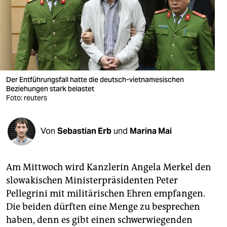
berlin
nord
wahrheit
verlag
Der Entführungsfall hatte die deutsch-vietnamesischen
Beziehungen stark belastet
verlag
Foto: reuters
veranstaltungen
shop
Von
Sebastian Erb
und
Marina Mai
fragen & hilfe
Am Mittwoch wird Kanzlerin Angela Merkel den
unterstützen
slowakischen Ministerpräsidenten Peter
abo
Pellegrini mit militärischen Ehren empfangen.
Die beiden dürften eine Menge zu besprechen
genossenschaft
haben, denn es gibt einen schwerwiegenden