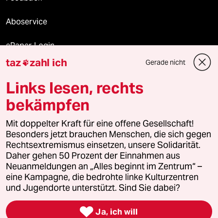
Aboservice
ePaper Login
taz
zahl ich
Gerade nicht

Downloads für Abonnierende
Links lesen, rechts
bekämpfen
© 2026 taz Verlags und Vertriebs GmbH
Alle Rechte vorbehalten. Bei rechtlichen Fragen oder für Genehmigungen
Mit doppelter Kraft für eine offene Gesellschaft!
wenden Sie sich bitte an
lizenzen@taz.de
Besonders jetzt brauchen Menschen, die sich gegen
Rechtsextremismus einsetzen, unsere Solidarität.
Daher gehen 50 Prozent der Einnahmen aus
Feedback
Redaktionsstatut
Kommune-Richtlinien
KI-
Neuanmeldungen an „Alles beginnt im Zentrum“ –
eine Kampagne, die bedrohte linke Kulturzentren
Leitlinie
Informant
Datenschutz
Impressum
AGB
und Jugendorte unterstützt. Sind Sie dabei?
Seitenwende
Einwilligungen widerrufen (Ads)

Ja, ich will