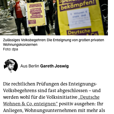
berlin
nord
wahrheit
verlag
Zulässiges Volksbegehren: Die Enteignung von großen privaten
verlag
Wohnungskonzernen
Foto: dpa
veranstaltungen
shop
Aus Berlin
Gareth Joswig
fragen & hilfe
Die rechtlichen Prüfungen des Enteignungs-
unterstützen
Volksbegehrens sind fast abgeschlossen – und
abo
werden wohl für die Volksinitiative
„Deutsche
Wohnen & Co. enteignen“
positiv ausgehen: Ihr
genossenschaft
Anliegen, Wohnungsunternehmen mit mehr als