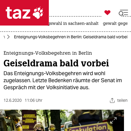

taz zahl ich
hitze
surfen
landtagswahl in sachsen-anhalt
gewalt gegen

taz zahl ich
lin
Enteignungs-Volksbegehren in Berlin: Geiseldrama bald vorbei
taz zahl ich
themen
Enteignungs-Volksbegehren in Berlin
Geiseldrama bald vorbei
politik
Das Enteignungs-Volksbegehren wird wohl
öko
zugelassen. Letzte Bedenken räumte der Senat im
Gespräch mit der Volksinitiative aus.
gesellschaft
12.6.2020
11:06 Uhr
teilen
kultur
sport