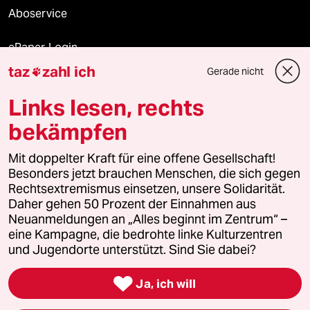
Aboservice
ePaper Login
taz
zahl ich
Gerade nicht

Downloads für Abonnierende
Links lesen, rechts
bekämpfen
© 2026 taz Verlags und Vertriebs GmbH
Alle Rechte vorbehalten. Bei rechtlichen Fragen oder für Genehmigungen
Mit doppelter Kraft für eine offene Gesellschaft!
wenden Sie sich bitte an
lizenzen@taz.de
Besonders jetzt brauchen Menschen, die sich gegen
Rechtsextremismus einsetzen, unsere Solidarität.
Daher gehen 50 Prozent der Einnahmen aus
Feedback
Redaktionsstatut
Kommune-Richtlinien
KI-
Neuanmeldungen an „Alles beginnt im Zentrum“ –
eine Kampagne, die bedrohte linke Kulturzentren
Leitlinie
Informant
Datenschutz
Impressum
AGB
und Jugendorte unterstützt. Sind Sie dabei?
Seitenwende
Einwilligungen widerrufen (Ads)

Ja, ich will