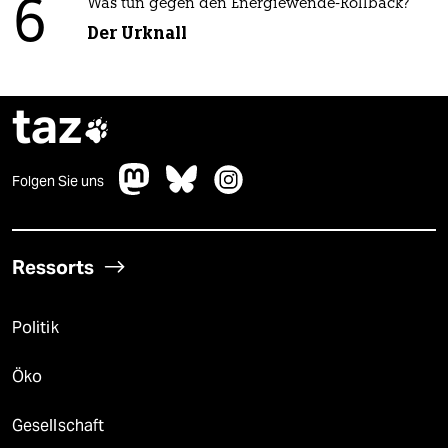
6
Was tun gegen den Energiewende-Rollback?
Der Urknall
taz

Folgen Sie uns
Ressorts
Politik
Öko
Gesellschaft