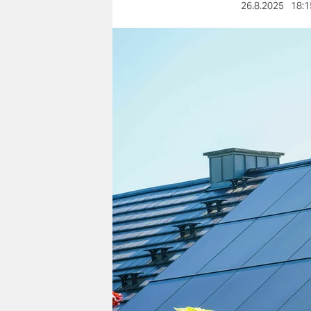
berlin
26.8.2025
18:1
nord
wahrheit
verlag
verlag
veranstaltungen
shop
fragen & hilfe
unterstützen
abo
genossenschaft