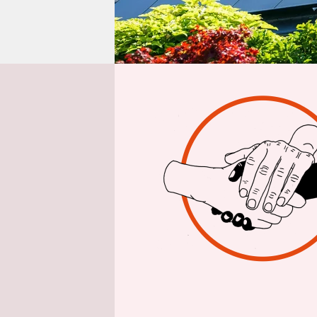
epaper login
Aus 
Die Deutsc
Katharina R
na­he Ener
Gaskraftwe
zentrale H
Ebene, sa