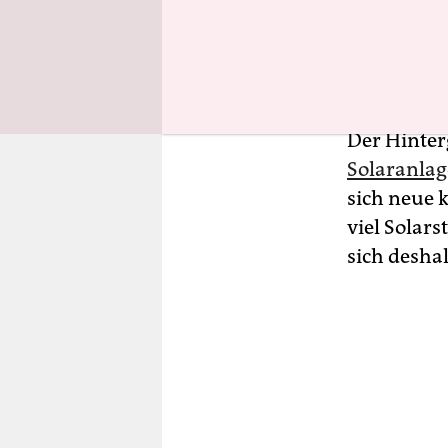
Dienstag vor
Aktionsbü
einem
For
Der Hinter
Solaranlag
sich neue 
viel Solars
sich desha