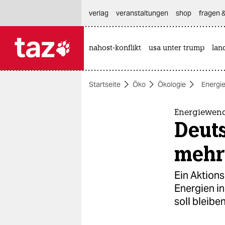
hautnavigation anspringen
hauptinhalt anspringen
footer anspringen
verlag
veranstaltungen
shop
fragen &
nahost-konflikt
usa unter trump
lan

taz zahl ich
taz zahl ich
Startseite
Öko
Ökologie
Energi
themen
politik
Energiewende
Deuts
öko
mehr
gesellschaft
Ein Aktion
kultur
Energien i
soll bleiben
sport