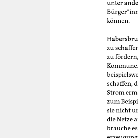
unter ande
Bürger*inn
können.
Habersbrun
zu schaffe
zu fördern
Kommunen u
beispielsw
schaffen, 
Strom ermög
zum Beispi
sie nicht 
die Netze 
brauche es
erzeugung