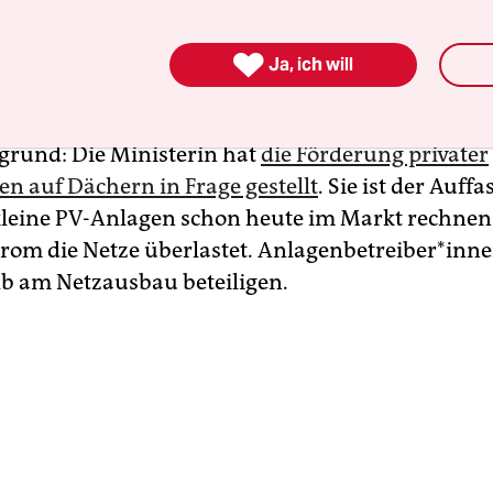
 Jour­na­lis­t*in­nen in Berlin. Die DUH ist Teil ein
ndnisses aus Verbänden und Kommunen, das sic

Ja, ich will
derungskatalog
an Ministerin Reiche wendet.
grund: Die Ministerin hat
die Förderung privater
en auf Dächern in Frage gestellt
. Sie ist der Auff
kleine PV-Anlagen schon heute im Markt rechnen
trom die Netze überlastet. An­la­gen­be­trei­be­r*in
lb am Netzausbau beteiligen.