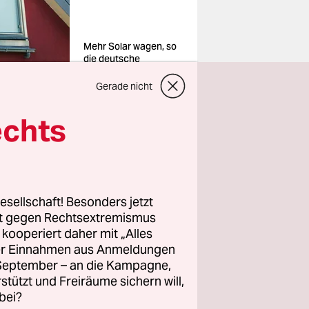
Mehr Solar wagen, so
die deutsche
Umwelthilfe
Foto: Andreas
Gerade nicht
Arnold/dpa
echts
esellschaft! Besonders jetzt
isterin
rt gegen Rechtsextremismus
e­r*in­nen­
z kooperiert daher mit „Alles
sbau neuer
ller Einnahmen aus Anmeldungen
chern seien
. September – an die Kampagne,
rstützt und Freiräume sichern will,
munaler
bei?
 am