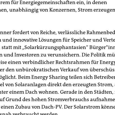
rem für Energiegemeinschaften ein, in denen
en, unabhängig von Konzernen, Strom erzeugen
ner fordert von Reiche, verlässliche Rahmenb
n und innovative Lösungen für Speicher und Verte
, statt mit „Solarkürzungsphantasien“ Bürger*in
nd Investoren zu verunsichern. Die Politik mü
eise einen verbindlicher Rechtsrahmen für Energ
der den unbürokratischen Verkauf von überschü
licht. Beim Energy Sharing teilen sich Be­trei­be­
el von Solaranlagen direkt den erzeugten Strom
unter einem Dach wohnen. Gerade in den Städten,
auf Grund des hohen Stromverbrauchs aufnahmef
 einen Zubau von Dach-PV. Der Solarstrom könn
snah verbraucht werden.