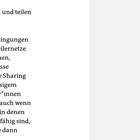
 und teilen
edingungen
ilernetze
nen,
sse
y Sharing
ssigem
r*in­nen
, auch wenn
 in denen
ähig sind,
e dann