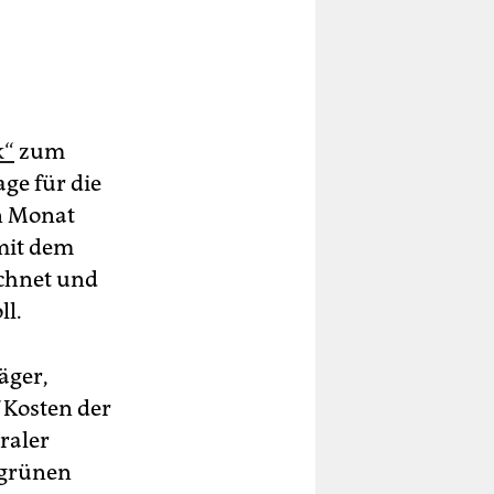
k“
zum
ge für die
en Monat
 mit dem
echnet und
ll.
äger,
 Kosten der
raler
 grünen