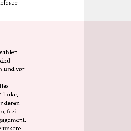
telbare
wahlen
sind.
h und vor
lles
 linke,
ür deren
n, frei
ngagement.
e unsere