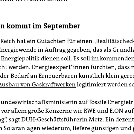
en kommt im September
 Reich hat ein Gutachten für einen
„Realitätschec
Energiewende in Auftrag gegeben, das als Grundla
 Energiepolitik dienen soll. Es soll im kommend
cht werden. En­er­gie­ex­per­t*in­nen fürchten, dass
der Bedarf an Erneuerbaren künstlich klein ger
Ausbau von Gaskraftwerken
legitimiert werden so
Bundeswirtschaftsministerin auf fossile Energietr
n vor allem große Konzerne wie RWE und E.ON auf
g“, sagt DUH-Geschäftsführerin Metz. Ein dezent
 Solaranlagen wiederum, liefere günstigen und