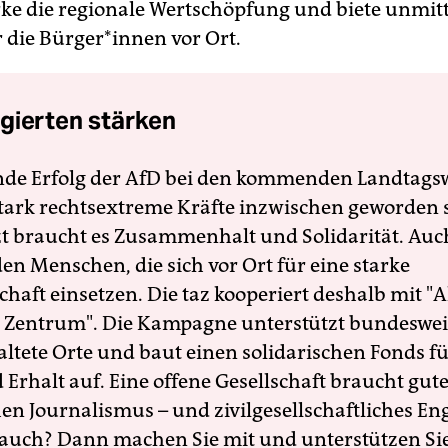
rke die regionale Wertschöpfung und biete unmit
 die Bür­ge­r*in­nen vor Ort.
gierten stärken
nde Erfolg der AfD bei den kommenden Landtags
 stark rechtsextreme Kräfte inzwischen geworden 
zt braucht es Zusammenhalt und Solidarität. Auc
en Menschen, die sich vor Ort für eine starke
schaft einsetzen. Die taz kooperiert deshalb mit "A
 Zentrum". Die Kampagne unterstützt bundesweit
altete Orte und baut einen solidarischen Fonds f
Erhalt auf. Eine offene Gesellschaft braucht gute
en Journalismus – und zivilgesellschaftliches E
 auch? Dann machen Sie mit und unterstützen Si