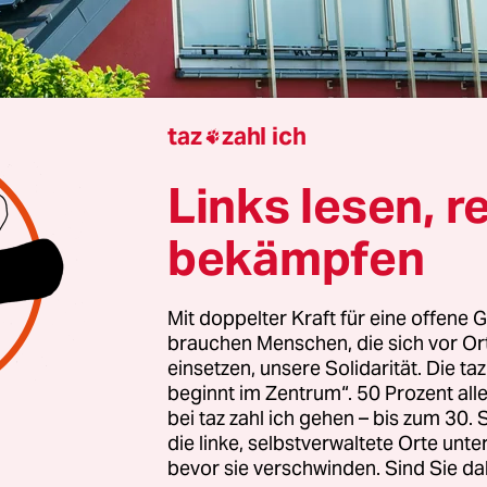
taz
zahl ich

Links lesen, r
Berlin
Charlotte Kranenberg
bekämpfen
Mit doppelter Kraft für eine offene G
he Umwelthilfe (DUH) fordert von Wirtschaftsmin
brauchen Menschen, die sich vor O
eiche (CDU), einen stärkeren Fokus auf eine bür­g
einsetzen, unsere Solidarität. Die ta
giewende zu legen – statt wie geplant auf den Au
beginnt im Zentrum“. 50 Prozent a
rke zu setzen. Photovoltaik-Anlagen (PV) auf Dä
bei taz zahl ich gehen – bis zum 30
die linke, selbstverwaltete Orte unte
ebel für die erfolgreiche Energiewende auf kom
bevor sie verschwinden. Sind Sie da
gte DUH-Bundesgeschäftsführerin Barbara Metz