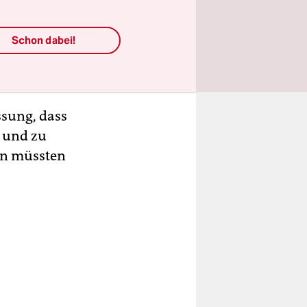
es
h mit
Schon dabei!
assung, dass
 und zu
­nen müssten