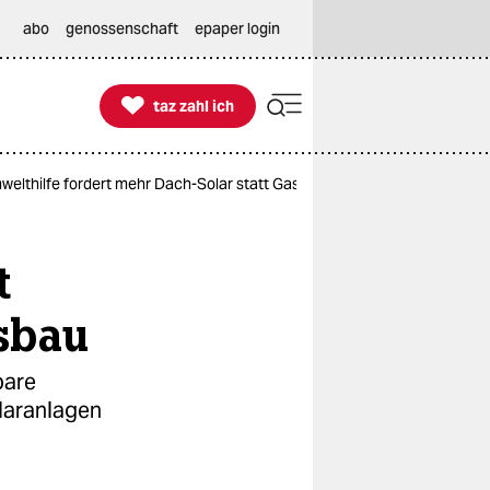
abo
genossenschaft
epaper login

taz zahl ich
taz zahl ich
mwelthilfe fordert mehr Dach-Solar statt Gasausbau
t
sbau
bare
laranlagen