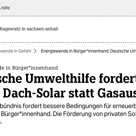
 hilfe
dtagswahl in sachsen-anhalt
ewende in Gefahr
Energiewende in Bür­ge­r*in­nen­hand: Deutsche U
 in Bür­ge­r*in­nen­hand
che Umwelthilfe forder
 Dach-Solar statt Gasau
sbündnis fordert bessere Bedingungen für erneuer
n Bürger*innenhand. Die Förderung von privaten So
.