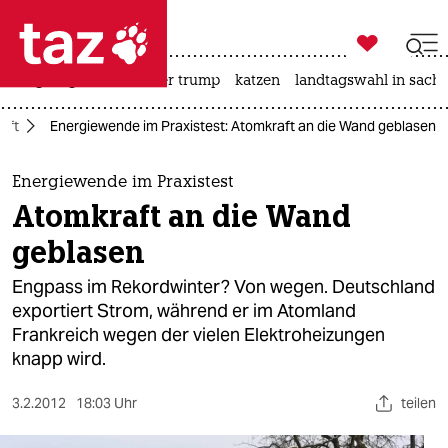

taz zahl ich
bergsteigen
usa unter trump
katzen
landtagswahl in sachs

taz zahl ich
aft
Energiewende im Praxistest: Atomkraft an die Wand geblasen
taz zahl ich
themen
Energiewende im Praxistest
Atomkraft an die Wand
politik
geblasen
öko
Engpass im Rekordwinter? Von wegen. Deutschland
exportiert Strom, während er im Atomland
gesellschaft
Frankreich wegen der vielen Elektroheizungen
knapp wird.
kultur
sport
3.2.2012
18:03 Uhr
teilen