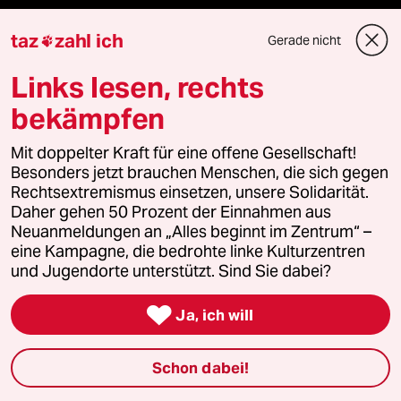
Sport
taz
zahl ich
Gerade nicht

Berlin
Links lesen, rechts
bekämpfen
Nord
Mit doppelter Kraft für eine offene Gesellschaft!
Wahrheit
Besonders jetzt brauchen Menschen, die sich gegen
Rechtsextremismus einsetzen, unsere Solidarität.
Daher gehen 50 Prozent der Einnahmen aus
Neuanmeldungen an „Alles beginnt im Zentrum“ –
Themen
eine Kampagne, die bedrohte linke Kulturzentren
und Jugendorte unterstützt. Sind Sie dabei?
Bergsteigen

Ja, ich will
USA unter Trump
Schon dabei!
Katzen