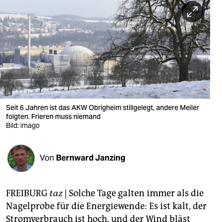
berlin
nord
wahrheit
verlag
verlag
veranstaltungen
Seit 6 Jahren ist das AKW Obrigheim stillgelegt, andere Meiler
folgten. Frieren muss niemand
Bild: imago
shop
fragen & hilfe
Von
Bernward Janzing
unterstützen
abo
FREIBURG
taz
| Solche Tage galten immer als die
genossenschaft
Nagelprobe für die Energiewende: Es ist kalt, der
Stromverbrauch ist hoch, und der Wind bläst