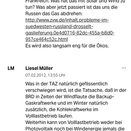
Frankreich. Was hat das mit Solar und Wind zu
tun? Was aber jetzt passiert ist das uns die
Russen das Gas abdrehen:
http://www.zvw.de/inhalt.probleme-im-
suedwesten-russland-drosselt-
gaslieferung.0e4d0716-82dc-455a-b8d0-
957ce464c52c.html
Es wird also langsam eng für die Ökos.
Liesel Müller
LM
07.02.2012
,
13:55 Uhr
Was in der TAZ natürlich geflissentlich
verschwiegen wird, ist die Tatsache, daß in der
BRD in Zeiten der Windflaute die Backup-
Gaskraftwerke und im Winter natürlich
zusätzlich, die Kohlekraftwerke im
Volllastbetrieb laufen.
Weiterhin kann von Volllastbetrieb weder bei
Photovoltaik noch bei Windenergie jemals die