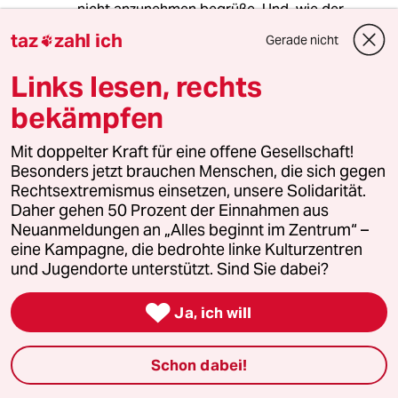
nicht anzunehmen begrüße. Und, wie der
verlinkte blog so schön schreibt:
taz
zahl ich
Gerade nicht

"Lieber Herr Moderateur: Kann man sich selbst
Links lesen, rechts
noch mehr disqualifizieren? Seid wann geht es
beim CSD um die Rechte von Mehrheiten?"
bekämpfen
Mit doppelter Kraft für eine offene Gesellschaft!
Besonders jetzt brauchen Menschen, die sich gegen
end.the.occupation
E
Rechtsextremismus einsetzen, unsere Solidarität.
20.06.2010
,
12:16 Uhr
Daher gehen 50 Prozent der Einnahmen aus
frau butler muss sich wohl wieder ein wenig ins
Neuanmeldungen an „Alles beginnt im Zentrum“ –
gespräch bringen, und so macht sie uns den
eine Kampagne, die bedrohte linke Kulturzentren
reich-ranitzki. wer dieser verstaubten
und Jugendorte unterstützt. Sind Sie dabei?
kulturrelativistin auch noch preise für ihren
gewaltverherrlichenden dreck geben will, sollte

Ja, ich will
erstmal klären was bei ihr zivil-couragiert ist.
Schon dabei!
Udo
U