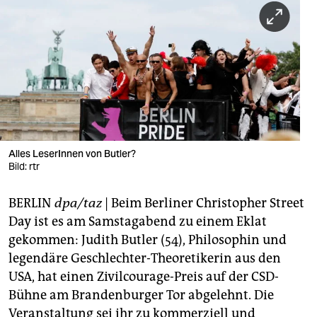
berlin
nord
wahrheit
verlag
verlag
veranstaltungen
Alles LeserInnen von Butler?
Bild: rtr
shop
BERLIN
dpa/taz
| Beim Berliner Christopher Street
fragen & hilfe
Day ist es am Samstagabend zu einem Eklat
unterstützen
gekommen: Judith Butler (54), Philosophin und
legendäre Geschlechter-Theoretikerin aus den
abo
USA, hat einen Zivilcourage-Preis auf der CSD-
genossenschaft
Bühne am Brandenburger Tor abgelehnt. Die
Veranstaltung sei ihr zu kommerziell und