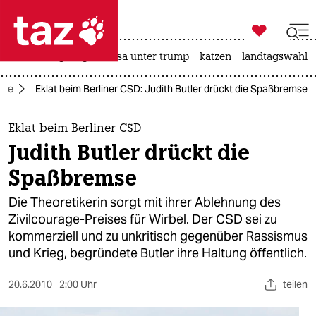

taz zahl ich
hitze
bergsteigen
usa unter trump
katzen
landtagswahl i

taz zahl ich
tte
Eklat beim Berliner CSD: Judith Butler drückt die Spaßbremse
taz zahl ich
themen
Eklat beim Berliner CSD
Judith Butler drückt die
politik
Spaßbremse
öko
Die Theoretikerin sorgt mit ihrer Ablehnung des
Zivilcourage-Preises für Wirbel. Der CSD sei zu
gesellschaft
kommerziell und zu unkritisch gegenüber Rassismus
und Krieg, begründete Butler ihre Haltung öffentlich.
kultur
sport
20.6.2010
2:00 Uhr
teilen