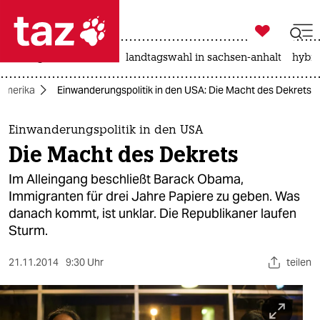

taz zahl ich
niedrigwasser
rente
landtagswahl in sachsen-anhalt
hybri

taz zahl ich
Amerika
Einwanderungspolitik in den USA: Die Macht des Dekrets
taz zahl ich
themen
Einwanderungspolitik in den USA
Die Macht des Dekrets
politik
Im Alleingang beschließt Barack Obama,
öko
Immigranten für drei Jahre Papiere zu geben. Was
danach kommt, ist unklar. Die Republikaner laufen
gesellschaft
Sturm.
kultur
21.11.2014
9:30 Uhr
teilen
sport