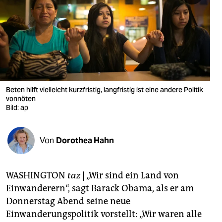
berlin
nord
wahrheit
verlag
verlag
Beten hilft vielleicht kurzfristig, langfristig ist eine andere Politik
vonnöten
veranstaltungen
Bild: ap
shop
Von
Dorothea Hahn
fragen & hilfe
unterstützen
WASHINGTON
taz
| „Wir sind ein Land von
abo
Einwanderern“, sagt Barack Obama, als er am
Donnerstag Abend seine neue
genossenschaft
Einwanderungspolitik vorstellt: „Wir waren alle