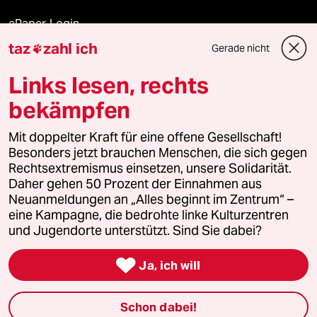
ePaper Login
taz
zahl ich
Gerade nicht

Downloads für Abonnierende
Links lesen, rechts
bekämpfen
© 2026 taz Verlags und Vertriebs GmbH
Alle Rechte vorbehalten. Bei rechtlichen Fragen oder für Genehmigungen
Mit doppelter Kraft für eine offene Gesellschaft!
wenden Sie sich bitte an
lizenzen@taz.de
Besonders jetzt brauchen Menschen, die sich gegen
Rechtsextremismus einsetzen, unsere Solidarität.
Daher gehen 50 Prozent der Einnahmen aus
Feedback
Redaktionsstatut
Kommune-Richtlinien
KI-
Neuanmeldungen an „Alles beginnt im Zentrum“ –
eine Kampagne, die bedrohte linke Kulturzentren
Leitlinie
Informant
Datenschutz
Impressum
AGB
und Jugendorte unterstützt. Sind Sie dabei?
Seitenwende
Einwilligungen widerrufen (Ads)

Ja, ich will
Schon dabei!