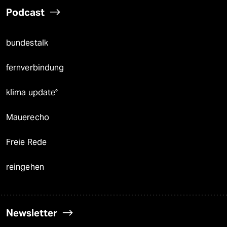
Podcast
bundestalk
fernverbindung
klima update°
Mauerecho
Freie Rede
reingehen
Newsletter