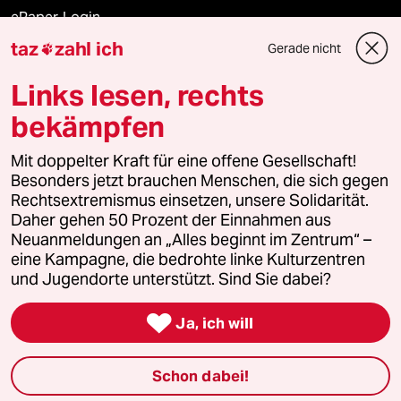
ePaper Login
taz
zahl ich
Gerade nicht

Downloads für Abonnierende
Links lesen, rechts
bekämpfen
© 2026 taz Verlags und Vertriebs GmbH
Mit doppelter Kraft für eine offene Gesellschaft!
Alle Rechte vorbehalten. Bei rechtlichen Fragen oder für Genehmigungen
wenden Sie sich bitte an
lizenzen@taz.de
Besonders jetzt brauchen Menschen, die sich gegen
Rechtsextremismus einsetzen, unsere Solidarität.
Daher gehen 50 Prozent der Einnahmen aus
Feedback
Redaktionsstatut
Kommune-Richtlinien
KI-
Neuanmeldungen an „Alles beginnt im Zentrum“ –
eine Kampagne, die bedrohte linke Kulturzentren
Leitlinie
Informant
Datenschutz
Impressum
AGB
und Jugendorte unterstützt. Sind Sie dabei?
Seitenwende
Einwilligungen widerrufen (Ads)

Ja, ich will
Schon dabei!