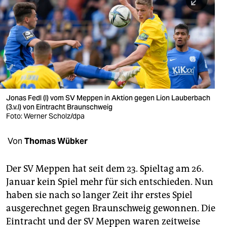
berlin
nord
wahrheit
verlag
verlag
Jonas Fedl (l) vom SV Meppen in Aktion gegen Lion Lauberbach
(3.v.l) von Eintracht Braunschweig
veranstaltungen
Foto: Werner Scholz/dpa
shop
Von
Thomas Wübker
fragen & hilfe
unterstützen
Der SV Meppen hat seit dem 23. Spieltag am 26.
Januar kein Spiel mehr für sich entschieden. Nun
abo
haben sie nach so langer Zeit ihr erstes Spiel
ausgerechnet gegen Braunschweig gewonnen. Die
genossenschaft
Eintracht und der SV Meppen waren zeitweise