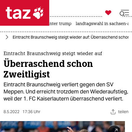

taz zahl ich
nahost-konflikt
usa unter trump
landtagswahl in sachsen-an

taz zahl ich
ll
Eintracht Braunschweig steigt wieder auf: Überraschend schon Z
taz zahl ich
themen
Eintracht Braunschweig steigt wieder auf
Überraschend schon
politik
Zweitligist
öko
Eintracht Braunschweig verliert gegen den SV
Meppen. Und erreicht trotzdem den Wiederaufstieg,
gesellschaft
weil der 1. FC Kaiserlautern überraschend verliert.
kultur
8.5.2022
17:36 Uhr
teilen
sport