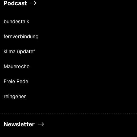
Podcast
bundestalk
fernverbindung
klima update°
Mauerecho
Freie Rede
reingehen
Newsletter