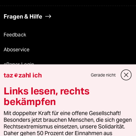
Fragen & Hilfe
Feedback
Aboservice
ePaper Login
taz
zahl ich
Gerade nicht

Downloads für Abonnierende
Links lesen, rechts
bekämpfen
© 2026 taz Verlags und Vertriebs GmbH
Mit doppelter Kraft für eine offene Gesellschaft!
Alle Rechte vorbehalten. Bei rechtlichen Fragen oder für Genehmigungen
wenden Sie sich bitte an
lizenzen@taz.de
Besonders jetzt brauchen Menschen, die sich gegen
Rechtsextremismus einsetzen, unsere Solidarität.
Daher gehen 50 Prozent der Einnahmen aus
Feedback
Redaktionsstatut
Kommune-Richtlinien
KI-