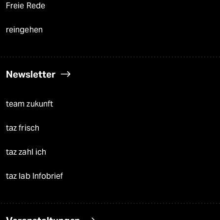
Freie Rede
reingehen
Newsletter
team zukunft
taz frisch
taz zahl ich
taz lab Infobrief