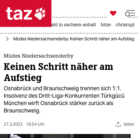

taz zahl ich
iran-krieg
landtagswahl in sachsen-anhalt
hitze
christophe

taz zahl ich
ll
Müdes Niedersachsenderby: Keinen Schritt näher am Aufstieg
taz zahl ich
themen
Müdes Niedersachsenderby
Keinen Schritt näher am
politik
Aufstieg
öko
Osnabrück und Braunschweig trennen sich 1:1.
Insolvenz des Dritt-Liga-Konkurrenten Türkgücü
gesellschaft
München wirft Osnabrück stärker zurück als
Braunschweig.
kultur
sport
27.3.2022
18:54 Uhr
teilen