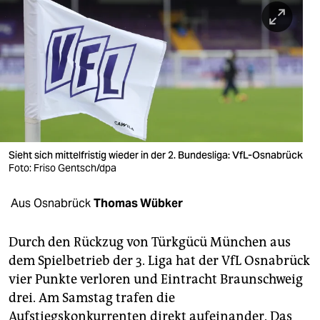
berlin
nord
wahrheit
verlag
verlag
veranstaltungen
Sieht sich mittelfristig wieder in der 2. Bundesliga: VfL-Osnabrück
Foto: Friso Gentsch/dpa
shop
Aus Osnabrück
Thomas Wübker
fragen & hilfe
unterstützen
Durch den Rückzug von Türkgücü München aus
dem Spielbetrieb der 3. Liga hat der VfL Osnabrück
abo
vier Punkte verloren und Eintracht Braunschweig
genossenschaft
drei. Am Samstag trafen die
Aufstiegskonkurrenten direkt aufeinander. Das