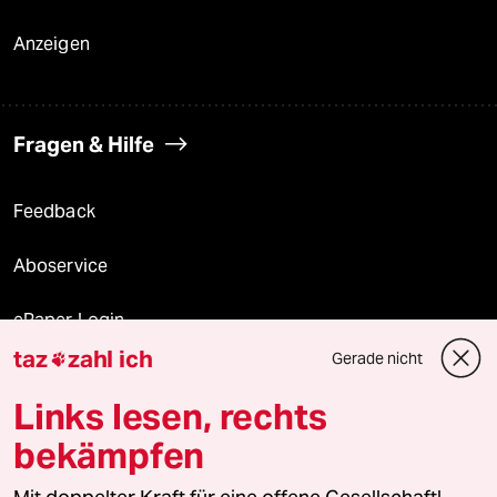
Anzeigen
Fragen & Hilfe
Feedback
Aboservice
ePaper Login
taz
zahl ich
Gerade nicht

Downloads für Abonnierende
Links lesen, rechts
bekämpfen
© 2026 taz Verlags und Vertriebs GmbH
Alle Rechte vorbehalten. Bei rechtlichen Fragen oder für Genehmigungen