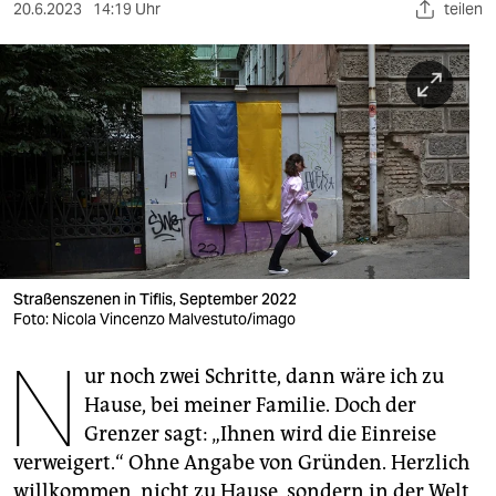
berlin
20.6.2023
14:19 Uhr
teilen
nord
wahrheit
verlag
verlag
veranstaltungen
shop
Straßenszenen in Tiflis, September 2022
Foto: Nicola Vincenzo Malvestuto/imago
fragen & hilfe
N
unterstützen
ur noch zwei Schritte, dann wäre ich zu
Hause, bei meiner Familie. Doch der
abo
Grenzer sagt: „Ihnen wird die Einreise
genossenschaft
verweigert.“ Ohne Angabe von Gründen. Herzlich
willkommen, nicht zu Hause, sondern in der Welt