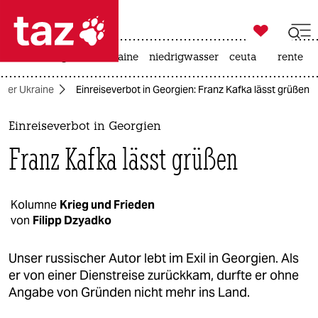

taz zahl ich
hitze
krieg in der ukraine
niedrigwasser
ceuta
rente

taz zahl ich
n der Ukraine
Einreiseverbot in Georgien: Franz Kafka lässt grüßen
taz zahl ich
themen
Einreiseverbot in Georgien
Franz Kafka lässt grüßen
politik
öko
Kolumne
Krieg und Frieden
von
Filipp Dzyadko
gesellschaft
kultur
Unser russischer Autor lebt im Exil in Georgien. Als
er von einer Dienstreise zurückkam, durfte er ohne
sport
Angabe von Gründen nicht mehr ins Land.