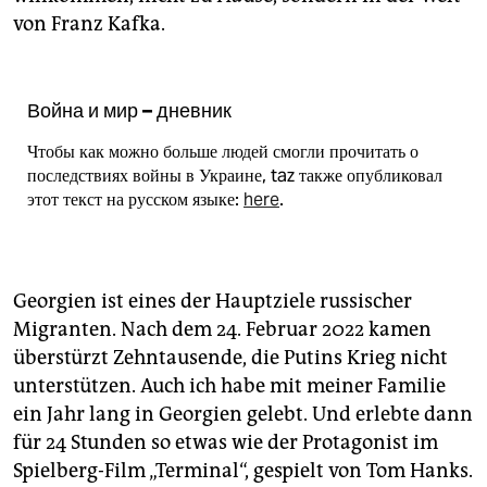
epaper login
von Franz Kafka.
Война и мир – дневник
Чтобы как можно больше людей смогли прочитать о
последствиях войны в Украине, taz также опубликовал
этот текст на русском языке:
here
.
Georgien ist eines der Hauptziele russischer
Migranten. Nach dem 24. Februar 2022 kamen
überstürzt Zehntausende, die Putins Krieg nicht
unterstützen. Auch ich habe mit meiner Familie
ein Jahr lang in Georgien gelebt. Und erlebte dann
für 24 Stunden so etwas wie der Protagonist im
Spielberg-Film „Terminal“, gespielt von Tom Hanks.