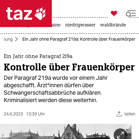

taz zahl ich
hitze
krieg in der ukraine
niedrigwasser
waldbrände

taz zahl ich
eibung
Ein Jahr ohne Paragraf 219a: Kontrolle über Frauenkörper
taz zahl ich
themen
Ein Jahr ohne Paragraf 219a
Kontrolle über Frauenkörper
politik
Der Paragraf 219a wurde vor einem Jahr
öko
abgeschafft. Ärz­t*in­nen dürfen über
Schwangerschaftsabbrüche aufklären.
gesellschaft
Kriminalisiert werden diese weiterhin.
kultur
24.6.2023
13:39 Uhr
teilen
sport