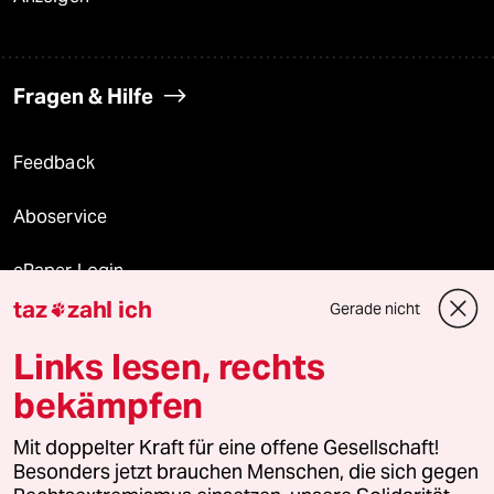
Fragen & Hilfe
Feedback
Aboservice
ePaper Login
taz
zahl ich
Gerade nicht

Downloads für Abonnierende
Links lesen, rechts
bekämpfen
© 2026 taz Verlags und Vertriebs GmbH
Mit doppelter Kraft für eine offene Gesellschaft!
Alle Rechte vorbehalten. Bei rechtlichen Fragen oder für Genehmigungen
wenden Sie sich bitte an
lizenzen@taz.de
Besonders jetzt brauchen Menschen, die sich gegen