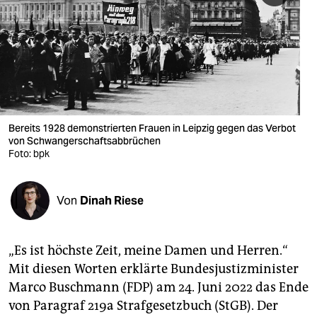
berlin
nord
wahrheit
verlag
verlag
Bereits 1928 demonstrierten Frauen in Leipzig gegen das Verbot
von Schwanger­schafts­ab­brüchen
veranstaltungen
Foto: bpk
shop
Von
Dinah Riese
fragen & hilfe
unterstützen
„Es ist höchste Zeit, meine Damen und Herren.“
abo
Mit diesen Worten erklärte Bundesjustizminister
Marco Buschmann (FDP) am 24. Juni 2022 das Ende
genossenschaft
von Paragraf 219a Strafgesetzbuch (StGB). Der