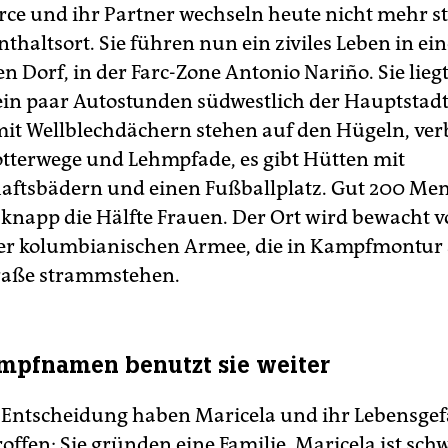
rce und ihr Partner wechseln heute nicht mehr s
nthaltsort. Sie führen nun ein ziviles Leben in e
 Dorf, in der Farc-Zone Antonio ­Nariño. Sie liegt
ein paar Autostunden südwestlich der Hauptstadt
it Wellblechdächern stehen auf den Hügeln, ve
tterwege und Lehm­pfa­de, es gibt Hütten mit
ftsbädern und einen Fußballplatz. Gut 200 Me
, knapp die Hälfte Frauen. Der Ort wird bewacht 
er kolumbianischen Armee, die in Kampfmontur 
raße strammstehen.
mpfnamen benutzt sie weiter
 Entscheidung haben Maricela und ihr Lebensgef
roffen: Sie gründen eine Familie. Maricela ist sch