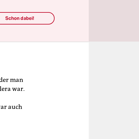
Schon dabei!
, der man
lera war.
war auch