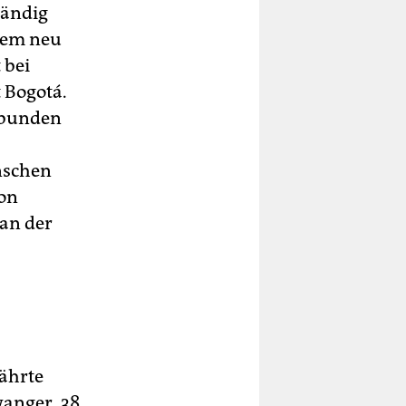
tändig
inem neu
 bei
 Bogotá.
rbunden
nschen
von
an der
ährte
wanger, 38.