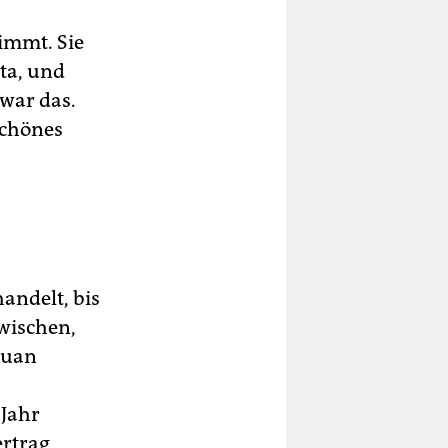
immt. Sie
ta, und
 war das.
schönes
andelt, bis
wischen,
Juan
 Jahr
ertrag