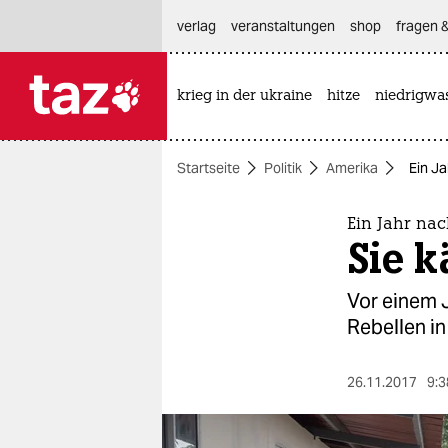
hautnavigation anspringen
hauptinhalt anspringen
footer anspringen
verlag
veranstaltungen
shop
fragen &
krieg in der ukraine
hitze
niedrigwa

taz zahl ich
taz zahl ich
Startseite
Politik
Amerika
Ein J
themen
politik
Ein Jahr n
Sie 
öko
Vor einem 
gesellschaft
Rebellen in
kultur
26.11.2017
9:3
sport