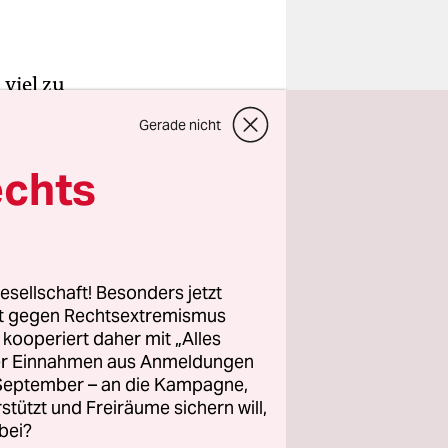
 viel zu
 zu tun?
Gerade nicht
berhaupt:
echts
 die Angst,
e langen
esellschaft! Besonders jetzt
rt gegen Rechtsextremismus
z kooperiert daher mit „Alles
ller Einnahmen aus Anmeldungen
. September – an die Kampagne,
rstützt und Freiräume sichern will,
bei?