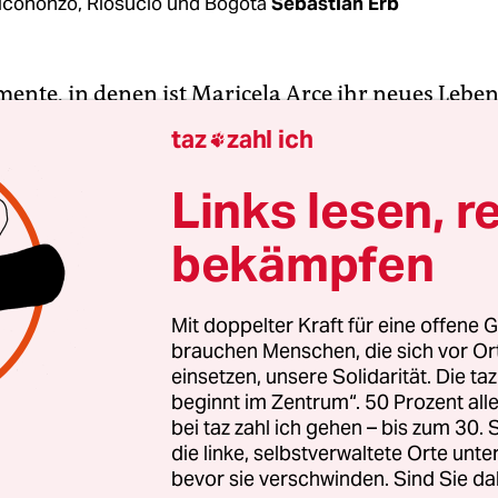
Icononzo, Riosucio und Bogotá
Sebastian Erb
ente, in denen ist Maricela Arce ihr neues Leben
t. Immer diese Entscheidungen. Was gibt es heute
taz
zahl ich

motten soll sie anziehen? Was einkaufen? Und ü
e eigentlich?
Links lesen, r
bekämpfen
rmisst sie ganz und gar nicht. Die Schusswechsel,
ft bombardiert zu werden, und vor allem nicht di
it dem schweren Rucksack.
Mit doppelter Kraft für eine offene G
brauchen Menschen, die sich vor O
einsetzen, unsere Solidarität. Die ta
beginnt im Zentrum“. 50 Prozent a
bei taz zahl ich gehen – bis zum 30
die linke, selbstverwaltete Orte unte
bevor sie verschwinden. Sind Sie da