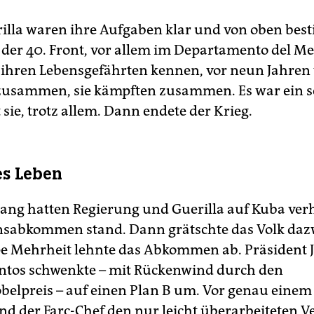
rilla waren ihre Aufgaben klar und von oben best
 der 40. Front, vor allem im Departamento del Me
t ihren Lebensgefährten kennen, vor neun Jahren
 zusammen, sie kämpften zusammen. Es war ein 
 sie, trotz allem. Dann endete der Krieg.
es Leben
 lang hatten Regierung und Guerilla auf Kuba verh
nsabkommen stand. Dann grätschte das Volk daz
e Mehrheit lehnte das Abkommen ab. Präsident 
tos schwenkte – mit Rückenwind durch den
belpreis – auf einen Plan B um. Vor genau einem
nd der Farc-Chef den nur leicht überarbeiteten V