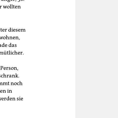
r wollten
nter diesem
 wohnen,
ade das
emütlicher.
 Person,
schrank.
ommt noch
en in
erden sie