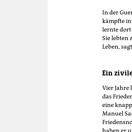
In der Gue
kämpfte in
lernte dor
Sie lebten
Leben, sagt
Ein zivil
Vier Jahre
das Friede
eine knapp
Manuel San
Friedensno
haben er u