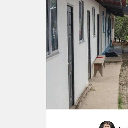
berlin
nord
wahrheit
verlag
verlag
veranstaltungen
shop
fragen & hilfe
unterstützen
abo
genossenschaft