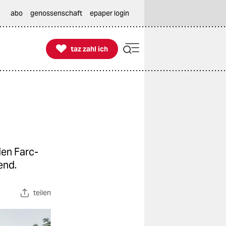
abo
genossenschaft
epaper login

taz zahl ich
taz zahl ich
den Farc-
end.
teilen