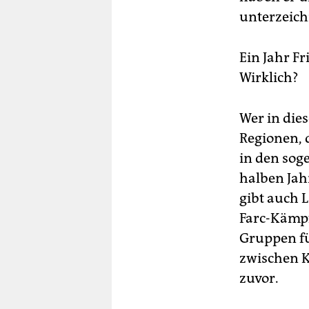
unterzeich
Ein Jahr F
Wirklich?
Wer in die
Regionen, 
in den sog
halben Jah
gibt auch L
Farc-Kämpf
Gruppen fü
zwischen Ka
zuvor.