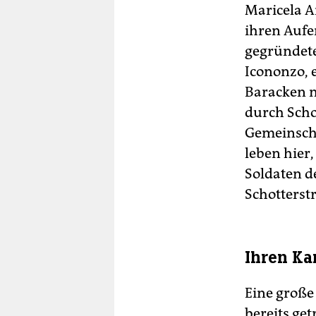
Maricela A
ihren Aufe
gegründeten
Icononzo, 
Baracken m
durch Scho
Gemeinscha
leben hier
Soldaten d
Schotterst
Ihren Ka
Eine große
bereits get