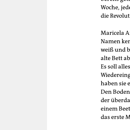
Woche, jed
die Revolu
Maricela A
Namen kenn
weiß und b
alte Bett a
Es soll al
Wiedereing
haben sie 
Den Boden 
der überda
einem Beet
das erste 