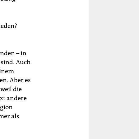
rieden?
nden – in
 sind. Auch
einem
en. Aber es
weil die
zt andere
egion
mmer als