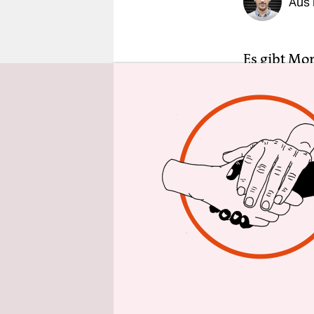
Aus 
epaper login
Es gibt Mom
komplizier
Welche Kla
Was will si
Anderes ve
aus der Lu
Märsche m