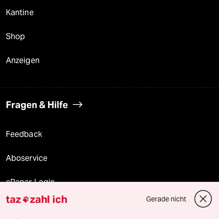
Kantine
Shop
Anzeigen
Fragen & Hilfe
Feedback
Aboservice
ePaper Login
taz
zahl ich
Gerade nicht

Downloads für Abonnierende