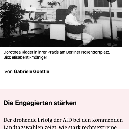
berlin
nord
wahrheit
verlag
verlag
Dorothea Ridder in ihrer Praxis am Berliner Nollendorfplatz.
Bild: elisabeht kmölniger
veranstaltungen
Von
Gabriele Goettle
shop
fragen & hilfe
unterstützen
Die Engagierten stärken
abo
genossenschaft
Der drohende Erfolg der AfD bei den kommenden
Landtagswahlen zeigt, wie stark rechtsextreme