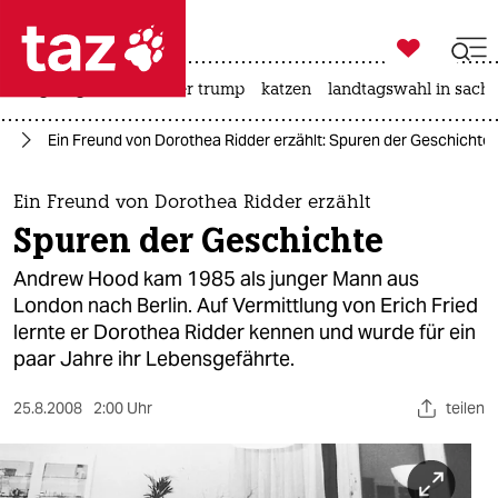

taz zahl ich
bergsteigen
usa unter trump
katzen
landtagswahl in sachs

taz zahl ich
ag
Ein Freund von Dorothea Ridder erzählt: Spuren der Geschichte
taz zahl ich
themen
Ein Freund von Dorothea Ridder erzählt
Spuren der Geschichte
politik
Andrew Hood kam 1985 als junger Mann aus
öko
London nach Berlin. Auf Vermittlung von Erich Fried
lernte er Dorothea Ridder kennen und wurde für ein
gesellschaft
paar Jahre ihr Lebensgefährte.
kultur
25.8.2008
2:00 Uhr
teilen
sport