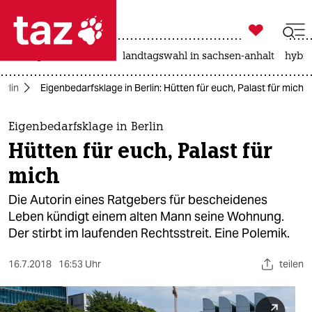

taz zahl ich
niedrigwasser
rente
landtagswahl in sachsen-anhalt
hybri

taz zahl ich
erlin
Eigenbedarfsklage in Berlin: Hütten für euch, Palast für mich
taz zahl ich
themen
Eigenbedarfsklage in Berlin
Hütten für euch, Palast für
politik
mich
öko
Die Autorin eines Ratgebers für bescheidenes
Leben kündigt einem alten Mann seine Wohnung.
gesellschaft
Der stirbt im laufenden Rechtsstreit. Eine Polemik.
kultur
16.7.2018
16:53 Uhr
teilen
sport