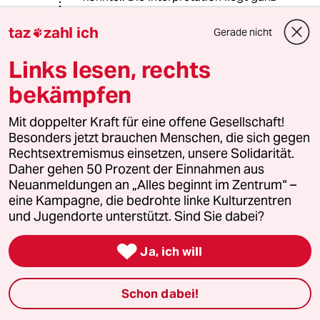
bei Ihnen. Vielleicht ist sie so
naheliegend, weil man sich vorstellen
taz
zahl ich
Gerade nicht

kann, dass ein jahrelanger Angst und
die Angst vor dem Verlust der
Links lesen, rechts
Wohnung einem alten Mann nicht
bekämpfen
guttut.?
Mit doppelter Kraft für eine offene Gesellschaft!
Besonders jetzt brauchen Menschen, die sich gegen
kirsten
K
Rechtsextremismus einsetzen, unsere Solidarität.
17.07.2018
,
22:19 Uhr
Daher gehen 50 Prozent der Einnahmen aus
@Erik Peter:
Neuanmeldungen an „Alles beginnt im Zentrum“ –
und ich hatte gedacht, da stünde
eine Kampagne, die bedrohte linke Kulturzentren
"eine Polemik" über dem Artikel.
und Jugendorte unterstützt. Sind Sie dabei?
Wenn da also nicht polemisch
dargestellt wurde, dass der arme

Ja, ich will
Mann deswegen gestorben ist, dann
habe ich wohl was falsch
Schon dabei!
interpretiert....