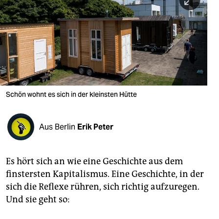
berlin
nord
wahrheit
verlag
verlag
Schön wohnt es sich in der kleinsten Hütte
veranstaltungen
shop
Aus Berlin
Erik Peter
fragen & hilfe
Es hört sich an wie eine Geschichte aus dem
unterstützen
finstersten Kapitalismus. Eine Geschichte, in der
abo
sich die Reflexe rühren, sich richtig aufzuregen.
Und sie geht so:
genossenschaft