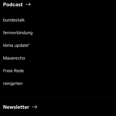
Podcast
bundestalk
fernverbindung
klima update°
Mauerecho
Freie Rede
reingehen
Newsletter