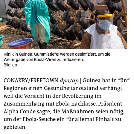
berlin
nord
wahrheit
verlag
verlag
Klinik in Guinea: Gummistiefel werden desinfiziert, um die
Weitergabe von Ebola-Viren zu reduzieren.
veranstaltungen
Bild: ap
shop
CONAKRY/FREETOWN
dpa/ap
| Guinea hat in fünf
fragen & hilfe
Regionen einen Gesundheitsnotstand verhängt,
weil die Vorsicht in der Bevölkerung im
unterstützen
Zusammenhang mit Ebola nachlasse. Präsident
Alpha Conde sagte, die Maßnahmen seien nötig,
abo
um der Ebola-Seuche ein für allemal Einhalt zu
genossenschaft
gebieten.