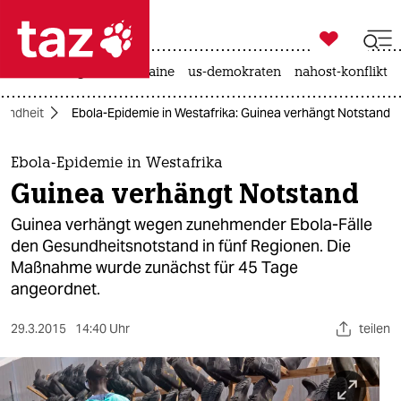

taz zahl ich
hitze
krieg in der ukraine
us-demokraten
nahost-konflikt

taz zahl ich
undheit
Ebola-Epidemie in Westafrika: Guinea verhängt Notstand
taz zahl ich
themen
Ebola-Epidemie in Westafrika
Guinea verhängt Notstand
politik
Guinea verhängt wegen zunehmender Ebola-Fälle
öko
den Gesundheitsnotstand in fünf Regionen. Die
Maßnahme wurde zunächst für 45 Tage
gesellschaft
angeordnet.
kultur
29.3.2015
14:40 Uhr
teilen
sport