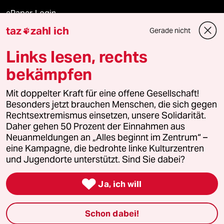
ePaper Login
taz
zahl ich
Gerade nicht

Downloads für Abonnierende
Links lesen, rechts
bekämpfen
© 2026 taz Verlags und Vertriebs GmbH
Alle Rechte vorbehalten. Bei rechtlichen Fragen oder für Genehmigungen
Mit doppelter Kraft für eine offene Gesellschaft!
wenden Sie sich bitte an
lizenzen@taz.de
Besonders jetzt brauchen Menschen, die sich gegen
Rechtsextremismus einsetzen, unsere Solidarität.
Daher gehen 50 Prozent der Einnahmen aus
Feedback
Redaktionsstatut
Kommune-Richtlinien
KI-
Neuanmeldungen an „Alles beginnt im Zentrum“ –
eine Kampagne, die bedrohte linke Kulturzentren
Leitlinie
Informant
Datenschutz
Impressum
AGB
und Jugendorte unterstützt. Sind Sie dabei?
Seitenwende
Einwilligungen widerrufen (Ads)

Ja, ich will
Schon dabei!