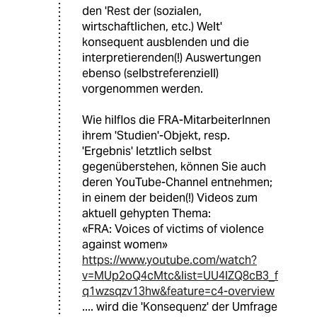
den 'Rest der (sozialen,
wirtschaftlichen, etc.) Welt'
konsequent ausblenden und die
interpretierenden(!) Auswertungen
ebenso (selbstreferenziell)
vorgenommen werden.
Wie hilflos die FRA-MitarbeiterInnen
ihrem 'Studien'-Objekt, resp.
'Ergebnis' letztlich selbst
gegenüberstehen, können Sie auch
deren YouTube-Channel entnehmen;
in einem der beiden(!) Videos zum
aktuell gehypten Thema:
«FRA: Voices of victims of violence
against women»
https://www.youtube.com/watch?
v=MUp2oQ4cMtc&list=UU4lZQ8cB3_f
q1wzsqzv13hw&feature=c4-overview
.... wird die 'Konsequenz' der Umfrage