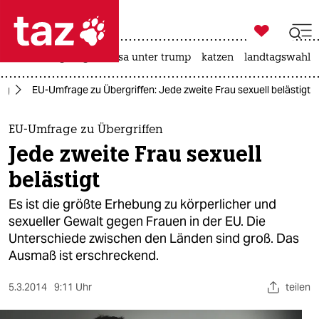

taz zahl ich
hitze
bergsteigen
usa unter trump
katzen
landtagswahl i

taz zahl ich
tag
EU-Umfrage zu Übergriffen: Jede zweite Frau sexuell belästigt
taz zahl ich
themen
EU-Umfrage zu Übergriffen
Jede zweite Frau sexuell
politik
belästigt
öko
Es ist die größte Erhebung zu körperlicher und
sexueller Gewalt gegen Frauen in der EU. Die
gesellschaft
Unterschiede zwischen den Länden sind groß. Das
Ausmaß ist erschreckend.
kultur
sport
5.3.2014
9:11 Uhr
teilen