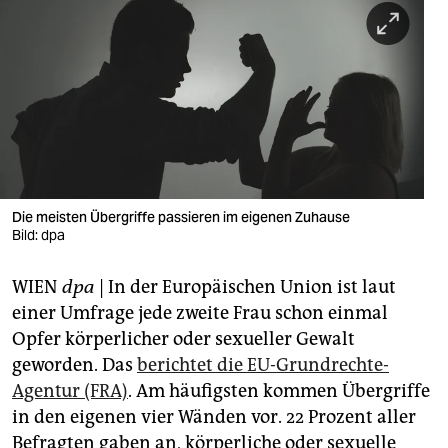
berlin
nord
wahrheit
verlag
verlag
veranstaltungen
Die meisten Übergriffe passieren im eigenen Zuhause
Bild: dpa
shop
WIEN
dpa
| In der Europäischen Union ist laut
fragen & hilfe
einer Umfrage jede zweite Frau schon einmal
unterstützen
Opfer körperlicher oder sexueller Gewalt
geworden. Das
berichtet die EU-Grundrechte-
abo
Agentur (FRA)
. Am häufigsten kommen Übergriffe
genossenschaft
in den eigenen vier Wänden vor. 22 Prozent aller
Befragten gaben an, körperliche oder sexuelle