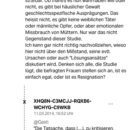
strafbar. Ob man(n) es nun wahrhaben will oder
nicht, es gibt bei häuslicher Gewalt
geschlechtsspezifische Ausprägungen. Das
heisst nicht, es gibt keine weiblichen Täter
oder männliche Opfer, oder aber emotionalen
Missbrauch von Müttern. Nur war das nicht
Gegenstand dieser Studie.
Ich kann gar nicht richtig nachvollziehen, wieso
hier nicht über den Mißstand, seine evtl.
Ursachen oder auch "Lösungsansätze"
diskutiert wird. Denken sich alle, die Studie
lügt, die befragten Frauen stellen sich an, ist es
einfach egal, oder ist es Resignation?
XHQ8N-C3MCJJ-RQXB6-
X
WCHYG-C9WKB
11.03.2014
,
16:52 Uhr
@Gast:
"Die Tatsache, dass (....), zu kritisieren,