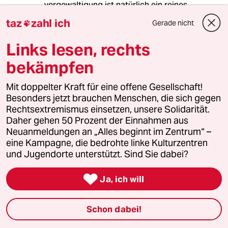
vergewaltigung ist natürlich ein reines
männerproblem.
taz
zahl ich
Gerade nicht

ich möchte damit nichts schönreden,sowas ist
ekelhaft.aber ganz nüchtern betrachtet kann
Links lesen, rechts
eine frau aus rein anatomischen gründen einen
mann gar nicht vergewaltigen,insofern sollte
bekämpfen
man daraus nicht jedem mann eine
gedankliche nähe dahingehend unterstellen.
Mit doppelter Kraft für eine offene Gesellschaft!
(was ständig passiert)
Besonders jetzt brauchen Menschen, die sich gegen
Rechtsextremismus einsetzen, unsere Solidarität.
Daher gehen 50 Prozent der Einnahmen aus
Neuanmeldungen an „Alles beginnt im Zentrum“ –
Faulpelz
F
eine Kampagne, die bedrohte linke Kulturzentren
05.03.2014
,
22:39 Uhr
und Jugendorte unterstützt. Sind Sie dabei?
@6474 (Profil gelöscht):

Es ist eben so, dass nicht sein kann,
Ja, ich will
was nicht sein darf.
Schon dabei!
Hans Klemm