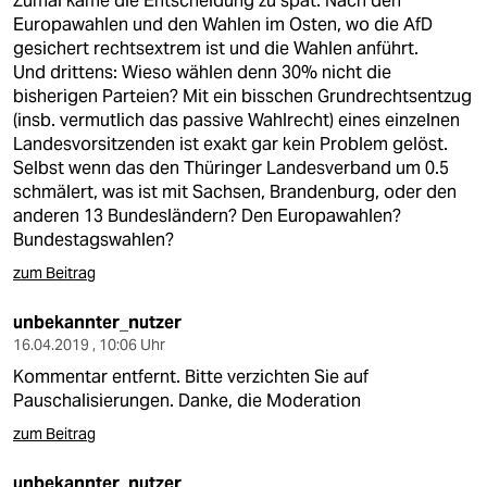
Zumal käme die Entscheidung zu spät. Nach den
epaper login
Europawahlen und den Wahlen im Osten, wo die AfD
gesichert rechtsextrem ist und die Wahlen anführt.
Und drittens: Wieso wählen denn 30% nicht die
bisherigen Parteien? Mit ein bisschen Grundrechtsentzug
(insb. vermutlich das passive Wahlrecht) eines einzelnen
Landesvorsitzenden ist exakt gar kein Problem gelöst.
Selbst wenn das den Thüringer Landesverband um 0.5
schmälert, was ist mit Sachsen, Brandenburg, oder den
anderen 13 Bundesländern? Den Europawahlen?
Bundestagswahlen?
zum Beitrag
unbekannter_nutzer
16.04.2019 , 10:06 Uhr
Kommentar entfernt. Bitte verzichten Sie auf
Pauschalisierungen. Danke, die Moderation
zum Beitrag
unbekannter_nutzer