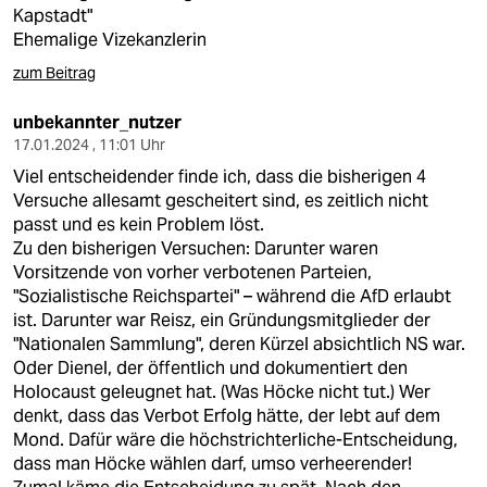
berlin
Kapstadt"
Ehemalige Vizekanzlerin
nord
zum Beitrag
wahrheit
unbekannter_nutzer
verlag
17.01.2024 , 11:01 Uhr
Viel entscheidender finde ich, dass die bisherigen 4
verlag
Versuche allesamt gescheitert sind, es zeitlich nicht
passt und es kein Problem löst.
veranstaltungen
Zu den bisherigen Versuchen: Darunter waren
Vorsitzende von vorher verbotenen Parteien,
shop
"Sozialistische Reichspartei" – während die AfD erlaubt
fragen & hilfe
ist. Darunter war Reisz, ein Gründungsmitglieder der
"Nationalen Sammlung", deren Kürzel absichtlich NS war.
unterstützen
Oder Dienel, der öffentlich und dokumentiert den
Holocaust geleugnet hat. (Was Höcke nicht tut.) Wer
abo
denkt, dass das Verbot Erfolg hätte, der lebt auf dem
Mond. Dafür wäre die höchstrichterliche-Entscheidung,
genossenschaft
dass man Höcke wählen darf, umso verheerender!