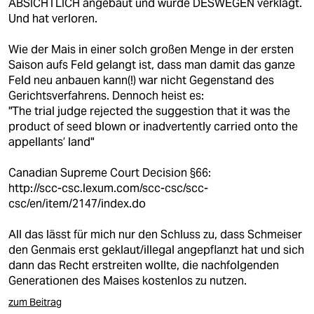
ABSICHTLICH angebaut und wurde DESWEGEN verklagt.
Und hat verloren.
Wie der Mais in einer solch großen Menge in der ersten
Saison aufs Feld gelangt ist, dass man damit das ganze
Feld neu anbauen kann(!) war nicht Gegenstand des
Gerichtsverfahrens. Dennoch heist es:
"The trial judge rejected the suggestion that it was the
product of seed blown or inadvertently carried onto the
appellants’ land"
Canadian Supreme Court Decision §66:
http://scc-csc.lexum.com/scc-csc/scc-
csc/en/item/2147/index.do
All das lässt für mich nur den Schluss zu, dass Schmeiser
den Genmais erst geklaut/illegal angepflanzt hat und sich
dann das Recht erstreiten wollte, die nachfolgenden
Generationen des Maises kostenlos zu nutzen.
zum Beitrag