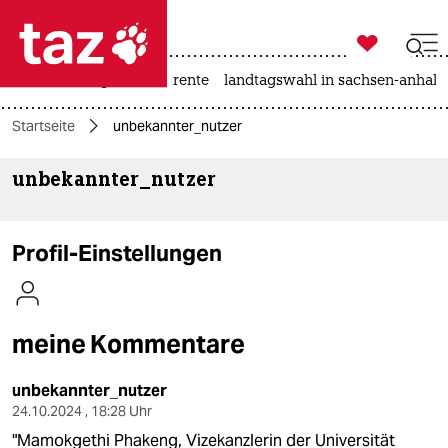

taz zahl ich
hitze
niedrigwasser
rente
landtagswahl in sachsen-anhalt

taz zahl ich
Startseite
unbekannter_nutzer
taz zahl ich
unbekannter_nutzer
themen
politik
Profil-Einstellungen
öko
gesellschaft
meine Kommentare
kultur
unbekannter_nutzer
sport
24.10.2024 , 18:28 Uhr
"Mamokgethi Phakeng, Vizekanzlerin der Universität