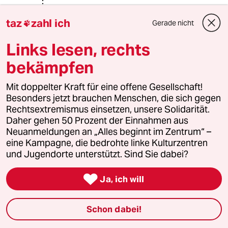
taz
zahl ich
Gerade nicht

MRO
M
09.10.2013
,
09:46 Uhr
Links lesen, rechts
@Balduin:
bekämpfen
Legendär ist allenfalls seine Neigung,
andere Kommentatoren zu
Mit doppelter Kraft für eine offene Gesellschaft!
beleidigen, und das spricht weder für
Besonders jetzt brauchen Menschen, die sich gegen
Intelligenz noch für Diskussionskultur.
Rechtsextremismus einsetzen, unsere Solidarität.
Daher gehen 50 Prozent der Einnahmen aus
Neuanmeldungen an „Alles beginnt im Zentrum“ –
MRO
M
eine Kampagne, die bedrohte linke Kulturzentren
09.10.2013
,
09:33 Uhr
und Jugendorte unterstützt. Sind Sie dabei?
@Balduin:

Ach Balduin, mit diesen
Ja, ich will
intellektuellen "Grössen", deren
"Argumentationen" Hauptsächlch auf
Schon dabei!
Beleidigungen basieren, stelle ich
mich gerne. Machen Sie sich um mich