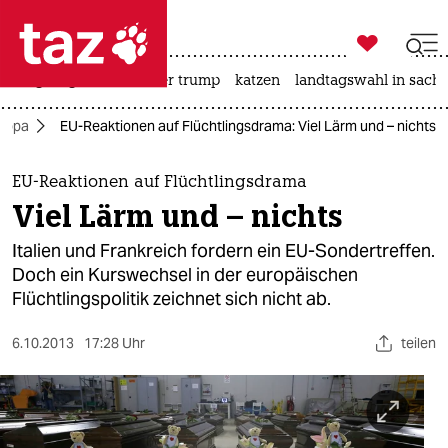

taz zahl ich
bergsteigen
usa unter trump
katzen
landtagswahl in sachs

taz zahl ich
ropa
EU-Reaktionen auf Flüchtlingsdrama: Viel Lärm und – nichts
taz zahl ich
themen
EU-Reaktionen auf Flüchtlingsdrama
Viel Lärm und – nichts
politik
Italien und Frankreich fordern ein EU-Sondertreffen.
öko
Doch ein Kurswechsel in der europäischen
Flüchtlingspolitik zeichnet sich nicht ab.
gesellschaft
6.10.2013
17:28 Uhr
teilen
kultur
sport