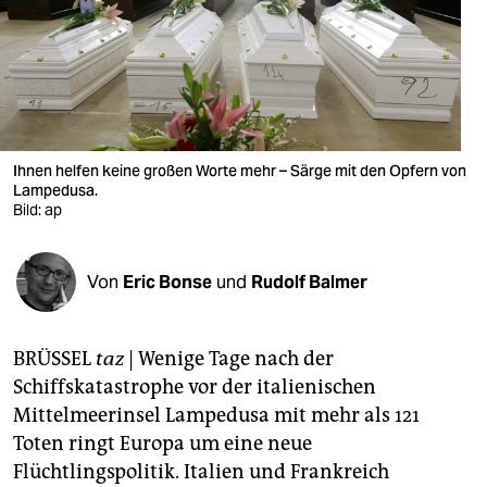
berlin
nord
wahrheit
verlag
Ihnen helfen keine großen Worte mehr – Särge mit den Opfern von
verlag
Lampedusa.
Bild: ap
veranstaltungen
shop
Von
Eric Bonse
und
Rudolf Balmer
fragen & hilfe
BRÜSSEL
taz
| Wenige Tage nach der
unterstützen
Schiffskatastrophe vor der italienischen
abo
Mittelmeerinsel Lampedusa mit mehr als 121
Toten ringt Europa um eine neue
genossenschaft
Flüchtlingspolitik. Italien und Frankreich