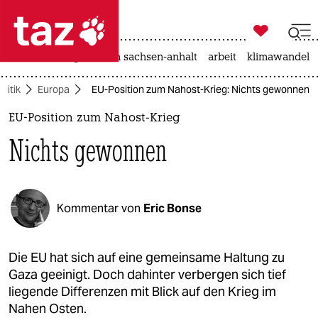

taz zahl ich
hitze
landtagswahl in sachsen-anhalt
arbeit
klimawandel

taz zahl ich
olitik
Europa
EU-Position zum Nahost-Krieg: Nichts gewonnen
taz zahl ich
EU-Position zum Nahost-Krieg
themen
Nichts gewonnen
politik
öko
Kommentar von
Eric Bonse
gesellschaft
kultur
Die EU hat sich auf eine gemeinsame Haltung zu
Gaza geeinigt. Doch dahinter verbergen sich tief
sport
liegende Differenzen mit Blick auf den Krieg im
Nahen Osten.