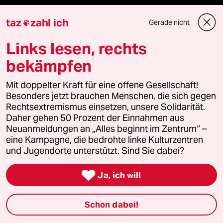
taz
zahl ich
Gerade nicht

Podcast
Links lesen, rechts
bekämpfen
bundestalk
Mit doppelter Kraft für eine offene Gesellschaft!
fernverbindung
Besonders jetzt brauchen Menschen, die sich gegen
Rechtsextremismus einsetzen, unsere Solidarität.
klima update°
Daher gehen 50 Prozent der Einnahmen aus
Neuanmeldungen an „Alles beginnt im Zentrum“ –
Mauerecho
eine Kampagne, die bedrohte linke Kulturzentren
und Jugendorte unterstützt. Sind Sie dabei?
Freie Rede

Ja, ich will
reingehen
Schon dabei!