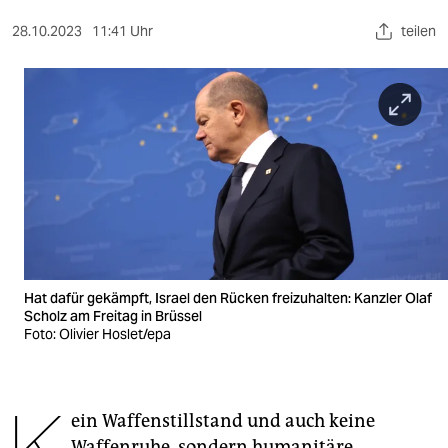
berlin
28.10.2023
11:41 Uhr
teilen
nord
wahrheit
verlag
verlag
veranstaltungen
shop
fragen & hilfe
Hat dafür gekämpft, Israel den Rücken freizuhalten: Kanzler Olaf
Scholz am Freitag in Brüssel
unterstützen
Foto: Olivier Hoslet/epa
abo
genossenschaft
ein Waffenstillstand und auch keine
Waffenruhe, sondern humanitäre