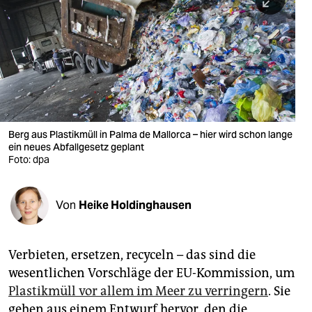
berlin
nord
wahrheit
verlag
verlag
Berg aus Plastikmüll in Palma de Mallorca – hier wird schon lange
ein neues Abfallgesetz geplant
veranstaltungen
Foto: dpa
shop
fragen & hilfe
Von
Heike Holdinghausen
unterstützen
Verbieten, ersetzen, recyceln – das sind die
abo
wesentlichen Vorschläge der EU-Kommission, um
genossenschaft
Plastikmüll vor allem im Meer zu verringern
. Sie
gehen aus einem Entwurf hervor, den die