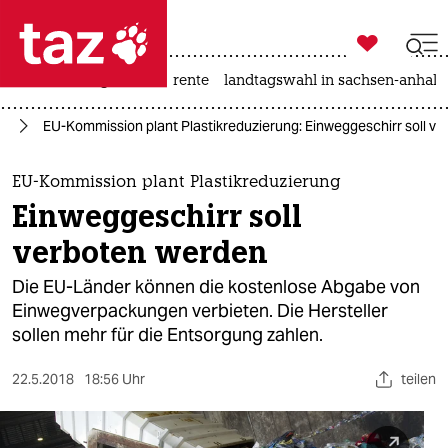

taz zahl ich
hitze
niedrigwasser
rente
landtagswahl in sachsen-anhalt

taz zahl ich
ie
EU-Kommission plant Plastikreduzierung: Einweggeschirr soll v
taz zahl ich
themen
EU-Kommission plant Plastikreduzierung
Einweggeschirr soll
politik
verboten werden
öko
Die EU-Länder können die kostenlose Abgabe von
Einwegverpackungen verbieten. Die Hersteller
gesellschaft
sollen mehr für die Entsorgung zahlen.
kultur
22.5.2018
18:56 Uhr
teilen
sport