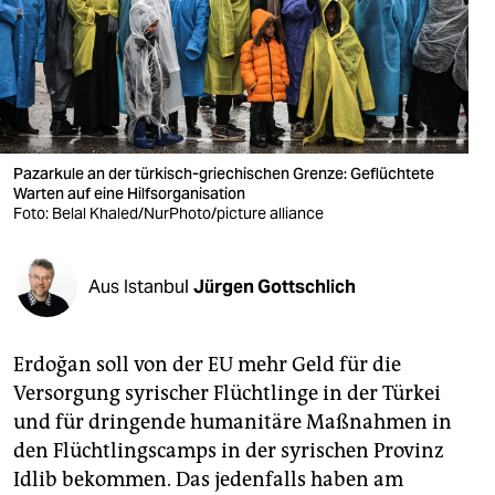
berlin
nord
wahrheit
verlag
Pazarkule an der türkisch-griechischen Grenze: Geflüchtete
verlag
Warten auf eine Hilfsorganisation
Foto: Belal Khaled/NurPhoto/picture alliance
veranstaltungen
shop
Aus Istanbul
Jürgen Gottschlich
fragen & hilfe
Erdoğan soll von der EU mehr Geld für die
unterstützen
Versorgung syrischer Flüchtlinge in der Türkei
abo
und für dringende humanitäre Maßnahmen in
den Flüchtlingscamps in der syrischen Provinz
genossenschaft
Idlib bekommen. Das jedenfalls haben am