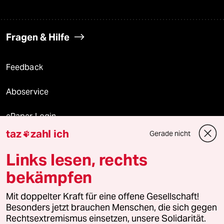
Fragen & Hilfe
Feedback
Aboservice
ePaper Login
taz
zahl ich
Gerade nicht

Downloads für Abonnierende
Links lesen, rechts
bekämpfen
© 2026 taz Verlags und Vertriebs GmbH
Mit doppelter Kraft für eine offene Gesellschaft!
Alle Rechte vorbehalten. Bei rechtlichen Fragen oder für Genehmigungen
wenden Sie sich bitte an
lizenzen@taz.de
Besonders jetzt brauchen Menschen, die sich gegen
Rechtsextremismus einsetzen, unsere Solidarität.