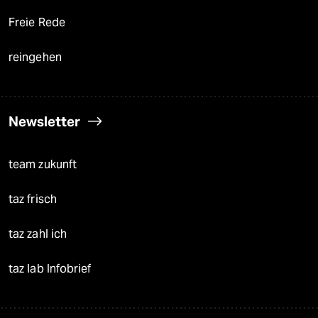
Freie Rede
reingehen
Newsletter
team zukunft
taz frisch
taz zahl ich
taz lab Infobrief