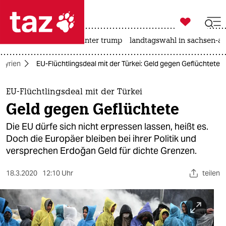

taz zahl ich
nahost-konflikt
usa unter trump
landtagswahl in sachsen-an

taz zahl ich
Syrien
EU-Flüchtlingsdeal mit der Türkei: Geld gegen Geflüchtete
taz zahl ich
themen
EU-Flüchtlingsdeal mit der Türkei
Geld gegen Geflüchtete
politik
Die EU dürfe sich nicht erpressen lassen, heißt es.
öko
Doch die Europäer bleiben bei ihrer Politik und
versprechen Erdoğan Geld für dichte Grenzen.
gesellschaft
18.3.2020
12:10 Uhr
teilen
kultur
sport