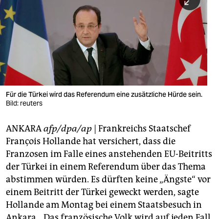
berlin
nord
wahrheit
verlag
verlag
Für die Türkei wird das Referendum eine zusätzliche Hürde sein.
Bild: reuters
veranstaltungen
shop
ANKARA
afp/dpa/ap
| Frankreichs Staatschef
François Hollande hat versichert, dass die
fragen & hilfe
Franzosen im Falle eines anstehenden EU-Beitritts
unterstützen
der Türkei in einem Referendum über das Thema
abstimmen würden. Es dürften keine „Ängste“ vor
abo
einem Beitritt der Türkei geweckt werden, sagte
genossenschaft
Hollande am Montag bei einem Staatsbesuch in
Ankara. „Das französische Volk wird auf jeden Fall