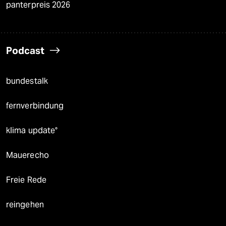
panterpreis 2026
Podcast
bundestalk
fernverbindung
klima update°
Mauerecho
Freie Rede
reingehen