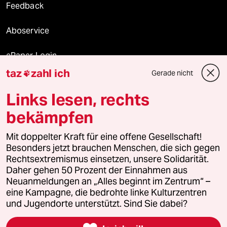
Feedback
Aboservice
ePaper Login
taz
zahl ich
Gerade nicht

Downloads für Abonnierende
Links lesen, rechts
bekämpfen
© 2026 taz Verlags und Vertriebs GmbH
Mit doppelter Kraft für eine offene Gesellschaft!
Alle Rechte vorbehalten. Bei rechtlichen Fragen oder für Genehmigungen
wenden Sie sich bitte an
lizenzen@taz.de
Besonders jetzt brauchen Menschen, die sich gegen
Rechtsextremismus einsetzen, unsere Solidarität.
Daher gehen 50 Prozent der Einnahmen aus
Feedback
Redaktionsstatut
Kommune-Richtlinien
KI-
Neuanmeldungen an „Alles beginnt im Zentrum“ –
eine Kampagne, die bedrohte linke Kulturzentren
Leitlinie
Informant
Datenschutz
Impressum
AGB
und Jugendorte unterstützt. Sind Sie dabei?
Seitenwende
Einwilligungen widerrufen (Ads)