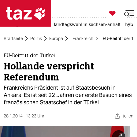

taz zahl ich
niedrigwasser
rente
landtagswahl in sachsen-anhalt
hybri

taz zahl ich
Startseite
Politik
Europa
Frankreich
EU-Beitritt der T
taz zahl ich
themen
EU-Beitritt der Türkei
Hollande verspricht
politik
Referendum
öko
Frankreichs Präsident ist auf Staatsbesuch in
Ankara. Es ist seit 22 Jahren der erste Besuch eines
gesellschaft
französischen Staatschef in der Türkei.
kultur
28.1.2014
13:23 Uhr
teilen
sport