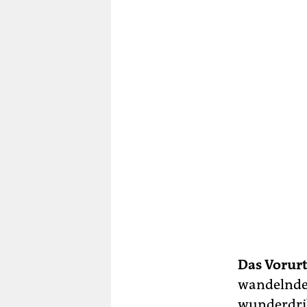
Das Vorurt
wandelnden
wunderdrib