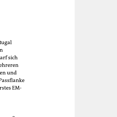
tugal
in
arf sich
mehreren
len und
Passflanke
rstes EM-