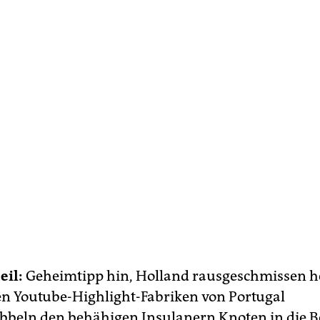
eil:
Geheimtipp hin, Holland rausgeschmissen he
 Youtube-Highlight-Fabriken von Portugal
beln den behähigen Insulanern Knoten in die Be