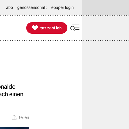
abo
genossenschaft
epaper login

taz zahl ich
taz zahl ich
Ronaldo
ach einen
teilen