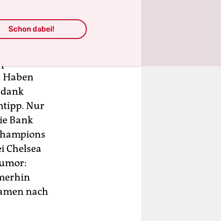
Schon dabei!
und viel
Flugverkehr
pielt der
n. Haben
n dank
mtipp. Nur
die Bank
 Champions
i Chelsea
Humor:
mmerhin
 Namen nach