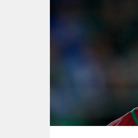
berlin
nord
wahrheit
verlag
verlag
veranstaltungen
shop
fragen & hilfe
unterstützen
abo
genossenschaft