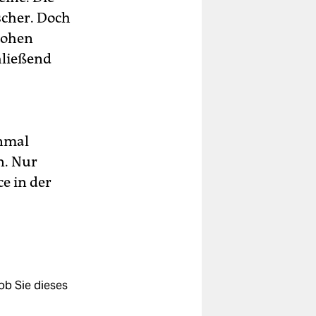
scher. Doch
hohen
hließend
inmal
n. Nur
e in der
ob Sie dieses