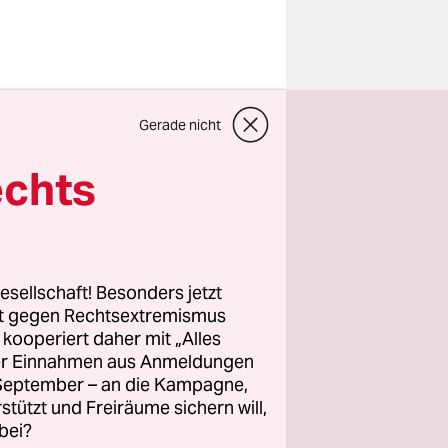
cht
Gerade nicht
eiterten
ermaßen gut
echts
renzlauer-
ld, vielviel
le von
en wir
esellschaft! Besonders jetzt
ger 2004
rt gegen Rechtsextremismus
z kooperiert daher mit „Alles
nen Land.
ller Einnahmen aus Anmeldungen
st seine
. September – an die Kampagne,
Tore. Wie
rstützt und Freiräume sichern will,
ichtig:
bei?