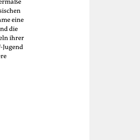
permaße
sischen
ahme eine
nd die
eln ihrer
F-Jugend
ere