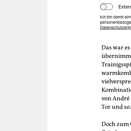
Exter
Ich bin damit ei
personenbezogen
Datenschutzerk
Das war es
übernimmt. 
Trainigssp
warmkombin
vielverspr
Kombinatio
von André 
Tor und so
Doch zum G