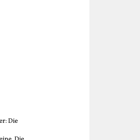
r: Die
ine. Die