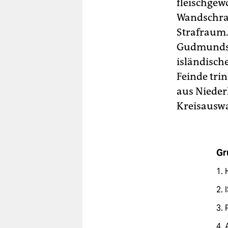
fleischgew
Wandschran
Strafraum.
Gudmundsso
isländisch
Feinde tri
aus Niederk
Kreisauswa
Gr
1. 
2. 
3. 
4. 