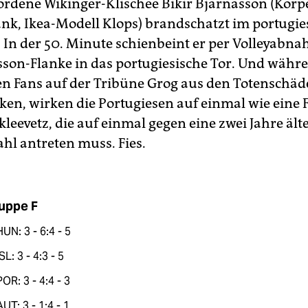
ordene Wikinger-Klischee Bikir Bjarnasson (Kör
k, Ikea-Modell Klops) brandschatzt im portugie
 In der 50. Minute schienbeint er per Volleyabn
n-Flanke in das portugiesische Tor. Und währe
en Fans auf der Tribüne Grog aus den Totenschäd
nken, wirken die Portugiesen auf einmal wie eine 
leevetz, die auf einmal gegen eine zwei Jahre ält
hl antreten muss. Fies.
uppe F
HUN: 3 - 6:4 - 5
ISL: 3 - 4:3 - 5
POR: 3 - 4:4 - 3
AUT: 3 - 1:4 - 1