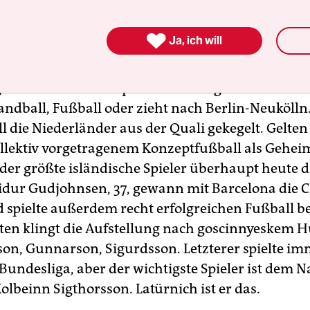
Ronaldo.

Ja, ich will
wölf Monaten Winter, ausgeprägter Vulkanismus 
nicht gerade eine Aschewolke den europäischen 
ibt es in Island hauptsächlich Langeweile. Dann s
andball, Fußball oder zieht nach Berlin-Neuköll
ll die Niederländer aus der Quali gekegelt. Gelte
ollektiv vorgetragenem Konzeptfußball als Gehei
f der größte isländische Spieler überhaupt heute 
dur Gudjohnsen, 37, gewann mit Barcelona die
 spielte außerdem recht erfolgreichen Fußball be
ten klingt die Aufstellung nach goscinnyeskem 
, Gunnarson, Sigurdsson. Letzterer spielte i
Bundesliga, aber der wichtigste Spieler ist dem
olbeinn Sigthorsson. Latürnich ist er das.