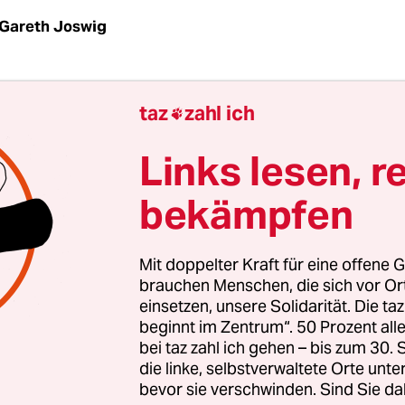
Gareth Joswig
bedingungen:
Wenn nach der EM-Vorrunde nur a
taz
zahl ich

 ausscheiden, muss man Portugal wohl zum erw
Favoriten zählen. Ihr Kader ist, wie immer, einig
Links lesen, r
ie Namen klingen ein bisschen nach bilingualer P
bekämpfen
Nani, Pepe, Rafa, Cedric) und ein bisschen nach Ge
iano Ronaldo). Anstatt wie gewohnt an dieser Stel
ixpacks und engen Boxerslips zu schreiben, bleib
Mit doppelter Kraft für eine offene G
 sportlich: Cristiano Ronaldo verlor als 19-Jähri
brauchen Menschen, die sich vor O
einsetzen, unsere Solidarität. Die ta
it dem großen Luis Figo das EM-Finale im eige
beginnt im Zentrum“. 50 Prozent a
 Ronaldo mit Portugal bei jeder EM dabei, diese i
bei taz zahl ich gehen – bis zum 30
 Real Madrid erzielte er in 236 Pflichtspielen 260 
die linke, selbstverwaltete Orte unte
al der Name des Sohnes von Cristiano Ronaldo? R
bevor sie verschwinden. Sind Sie da