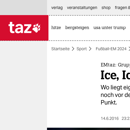
hautnavigation anspringen
hauptinhalt anspringen
footer anspringen
verlag
veranstaltungen
shop
fragen &
hitze
bergsteigen
usa unter trump

taz zahl ich
taz zahl ich
Startseite
Sport
Fußball-EM 2024
themen
politik
EMtaz: Grupp
Ice, 
öko
Wo liegt ei
gesellschaft
noch vor de
Punkt.
kultur
sport
14.6.2016
23:2