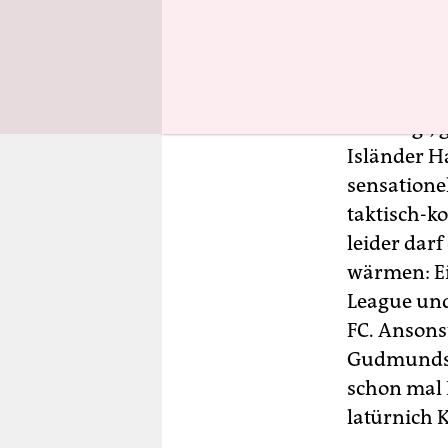
Cristiano 
Acht von z
Eis. Wenn 
lahmlegt, g
Isländer H
sensatione
taktisch-k
leider dar
wärmen: Ei
League und
FC. Ansons
Gudmundson
schon mal 
latürnich K