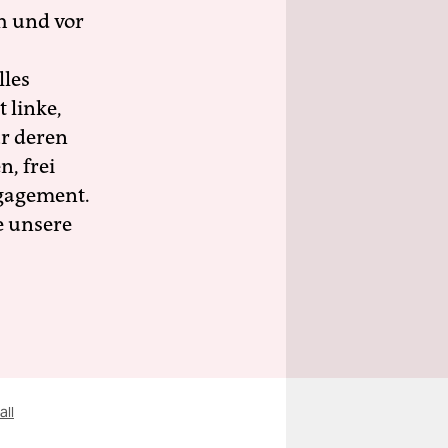
h und vor
lles
 linke,
ür deren
n, frei
ngagement.
e unsere
all