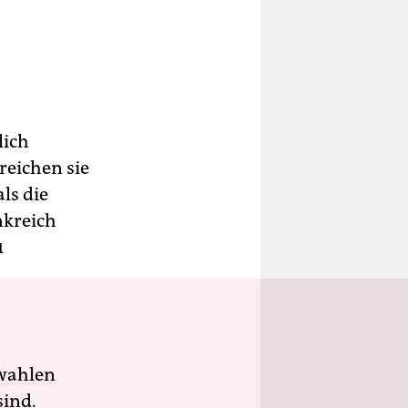
lich
reichen sie
ls die
nkreich
1
wahlen
sind.