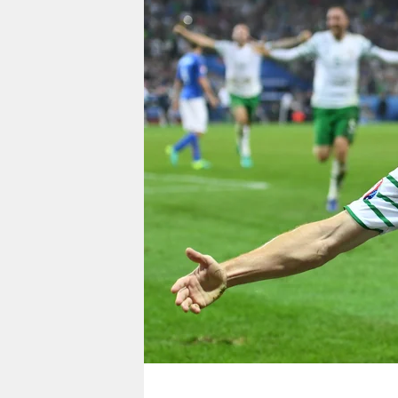
berlin
nord
wahrheit
verlag
verlag
veranstaltungen
shop
fragen & hilfe
unterstützen
abo
genossenschaft