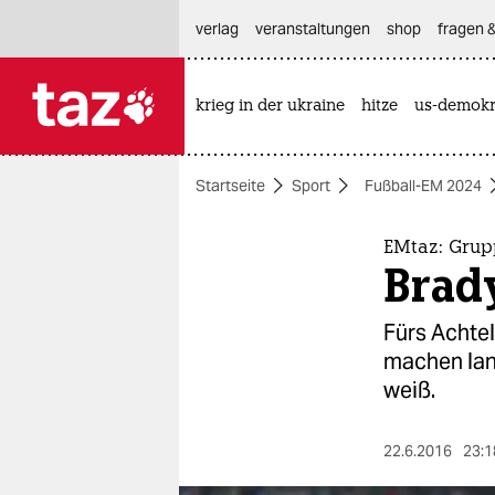
hautnavigation anspringen
hauptinhalt anspringen
footer anspringen
verlag
veranstaltungen
shop
fragen &
krieg in der ukraine
hitze
us-demokr

taz zahl ich
taz zahl ich
Startseite
Sport
Fußball-EM 2024
themen
politik
EMtaz: Grupp
Brady
öko
Fürs Achtelf
gesellschaft
machen lang
weiß.
kultur
sport
22.6.2016
23:1