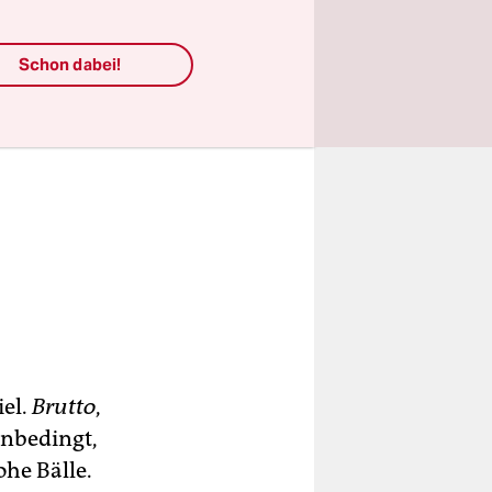
Schon dabei!
iel.
Brutto
,
unbedingt,
ohe Bälle.