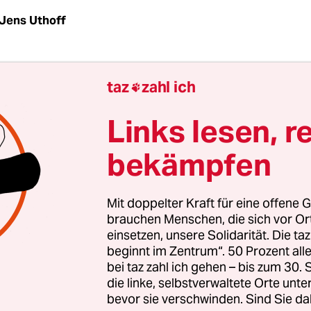
Jens Uthoff
bedingungen:
Italien ist bereits vor dem Spiel fürs
taz
zahl ich

e qualifiziert, wird so oder so Gruppenerster. Di
g super forte auf, schlug Belgien (2:0) und Schwede
Links lesen, r
tonio Conte übt sich im Principio di Rotazione un
bekämpfen
 auf einige Stammspieler. Was noch? Buffon hat Fi
 Leider kein EM-Fieber, deshalb muss Italien mit 
or spielen. Und die Iren? Haben enttäuscht bislan
Mit doppelter Kraft für eine offene G
nktchen eingefahren. Nur ein Sieg zählt – sonst
brauchen Menschen, die sich vor O
einsetzen, unsere Solidarität. Die ta
beginnt im Zentrum“. 50 Prozent a
eil:
Italien ist eine Turniermannschaft – abgebrü
bei taz zahl ich gehen – bis zum 30
cool. Die Iren sind auf der Tribüne stärker als au
die linke, selbstverwaltete Orte unte
bevor sie verschwinden. Sind Sie da