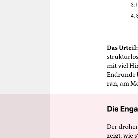
3. 
4. 
Das Urteil:
strukturlos
mit viel H
Endrunde b
ran, am Mo
Die Enga
Der drohe
zeigt, wie