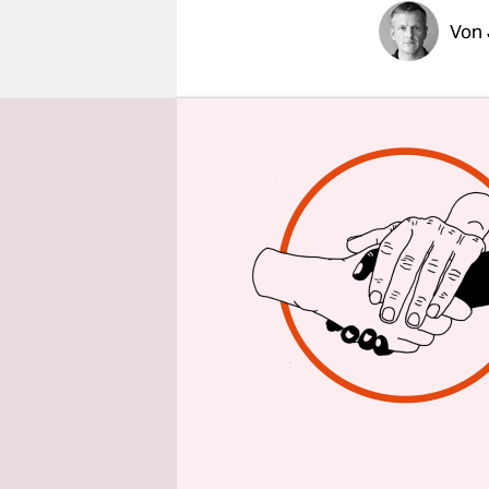
epaper login
Von
Die Start
Achtelfinal
trat bislan
Trainer An
verzichtet
Angeblich.
Sirigu im T
mageres Pü
Das Vorurt
abgezockt, 