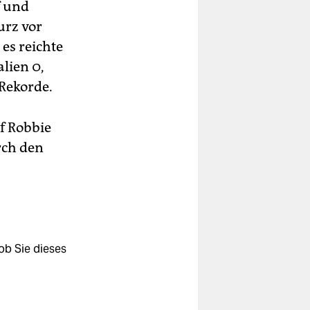
f und
urz vor
 es reichte
lien 0,
-Rekorde.
f Robbie
rch den
ob Sie dieses