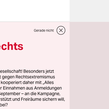
Gerade nicht
e Squadra
n (1:0).
echts
d
eber!
Salvatore
g, ein
esellschaft! Besonders jetzt
 Heimflug.
rt gegen Rechtsextremismus
z kooperiert daher mit „Alles
ller Einnahmen aus Anmeldungen
ht,
. September – an die Kampagne,
f dem Platz.
rstützt und Freiräume sichern will,
bei?