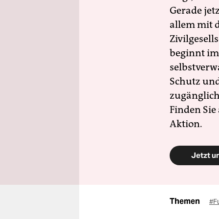
Gerade jet
allem mit d
Zivilgesell
beginnt im
selbstverw
Schutz und 
zugänglich
Finden Sie
Aktion.
Jetzt u
Themen
#F