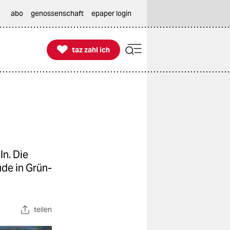
abo
genossenschaft
epaper login

taz zahl ich
taz zahl ich
ln. Die
ude in Grün-
teilen