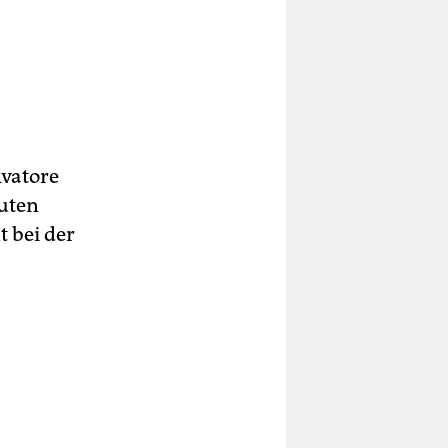
lvatore
guten
 bei der