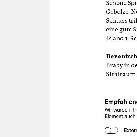
Schöne Spi
Gebolze. N
Schluss tri
eine gute S
Irland 1. S
Der entsc
Brady in de
Strafraum 
Empfohlene
Wir würden Ihn
Element auch 
Exter