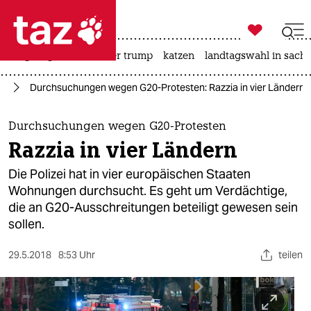

taz zahl ich
bergsteigen
usa unter trump
katzen
landtagswahl in sachs

taz zahl ich
rg
Durchsuchungen wegen G20-Protesten: Razzia in vier Ländern
taz zahl ich
themen
Durchsuchungen wegen G20-Protesten
Razzia in vier Ländern
politik
Die Polizei hat in vier europäischen Staaten
öko
Wohnungen durchsucht. Es geht um Verdächtige,
die an G20-Ausschreitungen beteiligt gewesen sein
gesellschaft
sollen.
kultur
29.5.2018
8:53 Uhr
teilen
sport