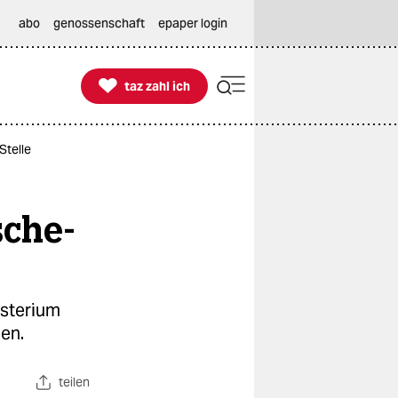
abo
genossenschaft
epaper login

taz zahl ich
taz zahl ich
Stelle
sche-
isterium
en.
teilen