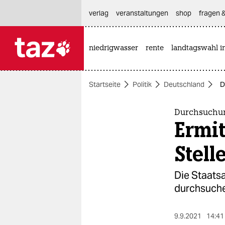
hautnavigation anspringen
hauptinhalt anspringen
footer anspringen
verlag
veranstaltungen
shop
fragen &
niedrigwasser
rente
landtagswahl i

taz zahl ich
taz zahl ich
Startseite
Politik
Deutschland
D
themen
politik
Durchsuchun
Ermi
öko
Stell
gesellschaft
Die Staats
kultur
durchsuchen
sport
9.9.2021
14:41