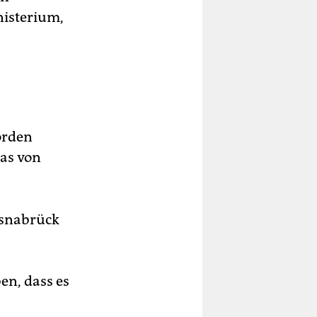
nisterium,
örden
das von
Osnabrück
en, dass es