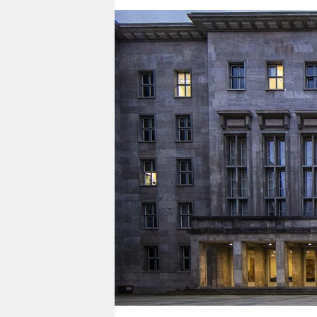
berlin
nord
wahrheit
verlag
verlag
veranstaltungen
shop
fragen & hilfe
unterstützen
abo
genossenschaft