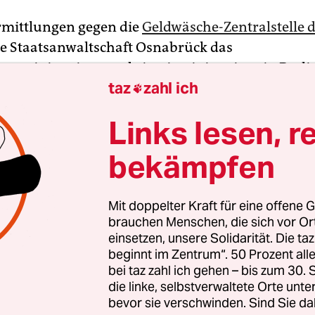
Ermittlungen gegen die
Geldwäsche-Zentralstelle d
die Staatsanwaltschaft Osnabrück das
nzministerium und –justizministerium in Berli
taz
zahl ich
n lassen. Dabei wurden zweieinhalb Wochen vor

swahl am 26. September auch Unterlagen besch
Links lesen, r
aatsanwaltschaft am Donnerstag mitteilte. Beteili
 Zentralen Kriminalinspektion Osnabrück und d
bekämpfen
ltschaft.
Mit doppelter Kraft für eine offene G
anwälte gehen seit vergangenem Jahr einem Verd
brauchen Menschen, die sich vor O
elung im Amt durch die FIU nach. Die Zentralstell
einsetzen, unsere Solidarität. Die ta
on Banken auf Geldwäsche nicht an Polizei und J
beginnt im Zentrum“. 50 Prozent a
bei taz zahl ich gehen – bis zum 30
itet haben. Über die Durchsuchung hatte zuerst 
die linke, selbstverwaltete Orte unte
bevor sie verschwinden. Sind Sie da