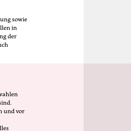
tung sowie
llen in
ng der
uch
wahlen
sind.
h und vor
lles