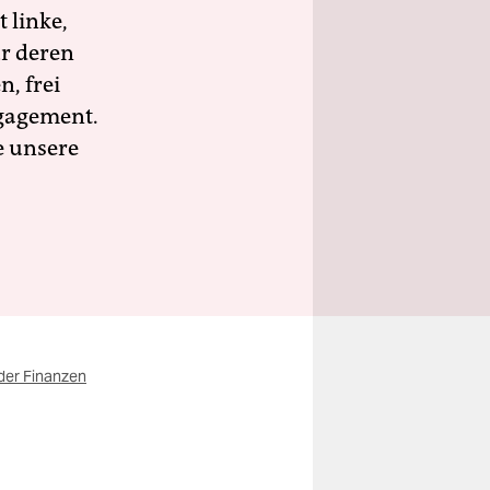
 linke,
ür deren
n, frei
ngagement.
e unsere
der Finanzen