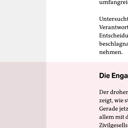
umfangrei
Untersucht
Verantwort
Entscheidu
beschlagn
nehmen.
Die Enga
Der drohe
zeigt, wie
Gerade jet
allem mit d
Zivilgesell