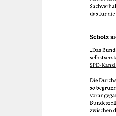
Sachverhal
das für die
Scholz s
„Das Bunde
selbstverst
SPD-Kanzle
Die Durch
so begründ
vorangegan
Bundeszoll
zwischen d