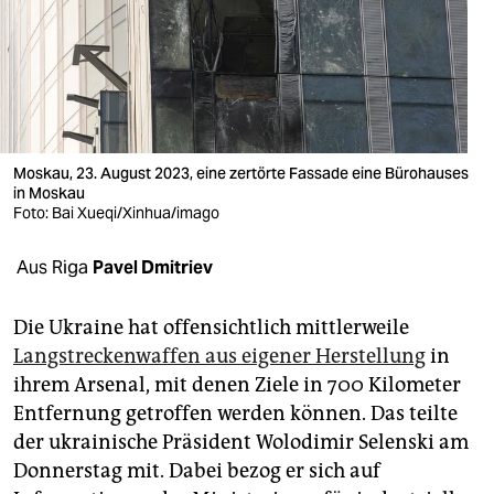
berlin
nord
wahrheit
verlag
Moskau, 23. August 2023, eine zertörte Fassade eine Bürohauses
verlag
in Moskau
Foto: Bai Xueqi/Xinhua/imago
veranstaltungen
Aus Riga
Pavel Dmitriev
shop
fragen & hilfe
Die Ukraine hat offensichtlich mittlerweile
Langstreckenwaffen aus eigener Herstellung
in
unterstützen
ihrem Arsenal, mit denen Ziele in 700 Kilometer
abo
Entfernung getroffen werden können. Das teilte
der ukrainische Präsident Wolodimir Selenski am
genossenschaft
Donnerstag mit. Dabei bezog er sich auf