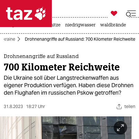

taz zahl ich
krieg in der ukraine
hitze
niedrigwasser
waldbrände

taz zahl ich
 Ukraine
Drohnenangriffe auf Russland: 700 Kilometer Reichweite
taz zahl ich
themen
Drohnenangriffe auf Russland
700 Kilometer Reichweite
politik
Die Ukraine soll über Langstreckenwaffen aus
öko
eigener Produktion verfügen. Haben diese Drohnen
den Flughafen im russischen Pskow getroffen?
gesellschaft
31.8.2023
18:27 Uhr
teilen
kultur
sport