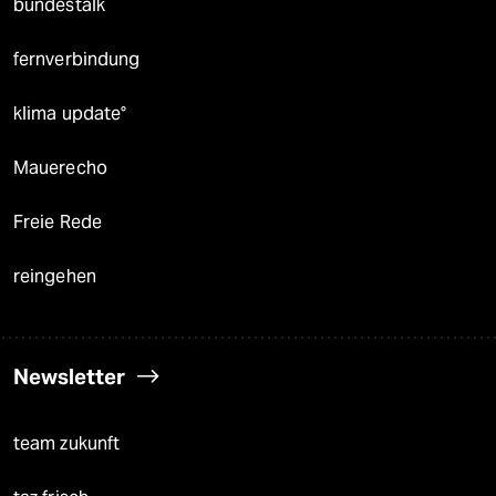
bundestalk
fernverbindung
klima update°
Mauerecho
Freie Rede
reingehen
Newsletter
team zukunft