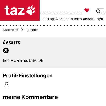

taz zahl ich
niedrigwasser
rente
landtagswahl in sachsen-anhalt
hybri

taz zahl ich
Startseite
desarts
taz zahl ich
desarts
themen
politik
Eco + Ukraine, USA, DE
öko
gesellschaft
Profil-Einstellungen
kultur
sport
meine Kommentare