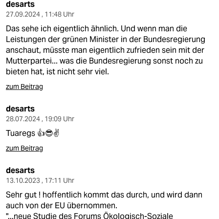
berlin
desarts
27.09.2024 , 11:48 Uhr
nord
Das sehe ich eigentlich ähnlich. Und wenn man die
Leistungen der grünen Minister in der Bundesregierung
wahrheit
anschaut, müsste man eigentlich zufrieden sein mit der
Mutterpartei... was die Bundesregierung sonst noch zu
verlag
bieten hat, ist nicht sehr viel.
verlag
zum Beitrag
veranstaltungen
desarts
28.07.2024 , 19:09 Uhr
shop
Tuaregs 👍😎✌️
fragen & hilfe
zum Beitrag
unterstützen
desarts
13.10.2023 , 17:11 Uhr
abo
Sehr gut ! hoffentlich kommt das durch, und wird dann
genossenschaft
auch von der EU übernommen.
"...neue Studie des Forums Ökologisch-Soziale