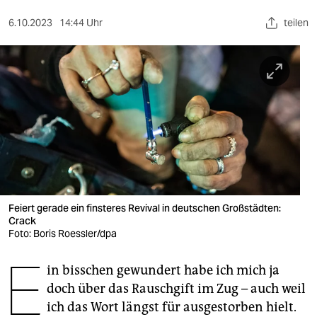
berlin
6.10.2023
14:44 Uhr
teilen
nord
wahrheit
verlag
verlag
veranstaltungen
shop
fragen & hilfe
Feiert gerade ein finsteres Revival in deutschen Großstädten:
Crack
Foto: Boris Roessler/dpa
unterstützen
E
abo
in bisschen gewundert habe ich mich ja
doch über das Rauschgift im Zug – auch weil
genossenschaft
ich das Wort längst für ausgestorben hielt.