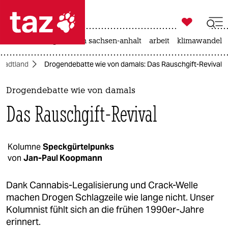

taz zahl ich
hitze
landtagswahl in sachsen-anhalt
arbeit
klimawandel

taz zahl ich
Stadtland
Drogendebatte wie von damals: Das Rauschgift-Revival
taz zahl ich
themen
Drogendebatte wie von damals
Das Rauschgift-Revival
politik
öko
Kolumne
Speckgürtelpunks
von
Jan-Paul Koopmann
gesellschaft
kultur
Dank Cannabis-Legalisierung und Crack-Welle
machen Drogen Schlagzeile wie lange nicht. Unser
sport
Kolumnist fühlt sich an die frühen 1990er-Jahre
erinnert.