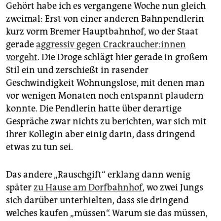
epaper login
Gehört habe ich es vergangene Woche nun gleich
zweimal: Erst von einer anderen Bahnpendlerin
kurz vorm Bremer Hauptbahnhof, wo der Staat
gerade
aggressiv gegen Crack­rau­che­r:in­nen
vorgeht
. Die Droge schlägt hier gerade in großem
Stil ein und zerschießt in rasender
Geschwindigkeit Wohnungslose, mit denen man
vor wenigen Monaten noch entspannt plaudern
konnte. Die Pendlerin hatte über derartige
Gespräche zwar nichts zu berichten, war sich mit
ihrer Kollegin aber einig darin, dass dringend
etwas zu tun sei.
Das andere „Rauschgift“ erklang dann wenig
später
zu Hause am Dorfbahnhof
, wo zwei Jungs
sich darüber unterhielten, dass sie dringend
welches kaufen „müssen“. Warum sie das müssen,