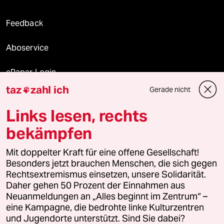
Feedback
Aboservice
ePaper Login
taz
zahl ich
Gerade nicht

Downloads für Abonnierende
Links lesen, rechts
bekämpfen
© 2026 taz Verlags und Vertriebs GmbH
Alle Rechte vorbehalten. Bei rechtlichen Fragen oder für Genehmigungen
Mit doppelter Kraft für eine offene Gesellschaft!
wenden Sie sich bitte an
lizenzen@taz.de
Besonders jetzt brauchen Menschen, die sich gegen
Rechtsextremismus einsetzen, unsere Solidarität.
Daher gehen 50 Prozent der Einnahmen aus
Feedback
Redaktionsstatut
Kommune-Richtlinien
KI-
Neuanmeldungen an „Alles beginnt im Zentrum“ –
eine Kampagne, die bedrohte linke Kulturzentren
Leitlinie
Informant
Datenschutz
Impressum
AGB
und Jugendorte unterstützt. Sind Sie dabei?