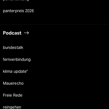
panterpreis 2026
Podcast
bundestalk
fernverbindung
klima update°
Mauerecho
Freie Rede
reingehen