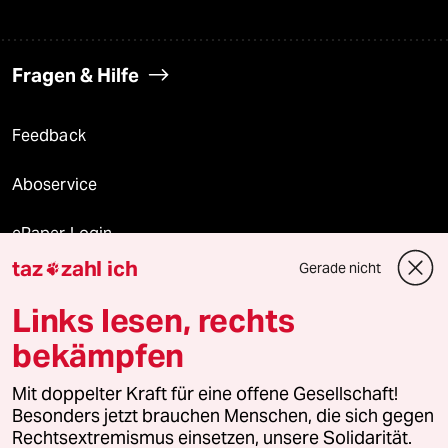
Fragen & Hilfe
Feedback
Aboservice
ePaper Login
taz
zahl ich
Gerade nicht

Downloads für Abonnierende
Links lesen, rechts
bekämpfen
© 2026 taz Verlags und Vertriebs GmbH
Mit doppelter Kraft für eine offene Gesellschaft!
Alle Rechte vorbehalten. Bei rechtlichen Fragen oder für Genehmigungen
wenden Sie sich bitte an
lizenzen@taz.de
Besonders jetzt brauchen Menschen, die sich gegen
Rechtsextremismus einsetzen, unsere Solidarität.