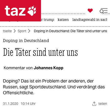

taz zahl ich
bergsteigen
usa unter trump
katzen
landtagswahl in sachs

taz zahl ich
artseite
Sport
Doping in Deutschland: Die Täter sind unter uns
taz zahl ich
Doping in Deutschland
themen
Die Täter sind unter uns
politik
öko
Kommentar von
Johannes Kopp
gesellschaft
Doping? Das ist ein Problem der anderen, der
Russen, sagt Sportdeutschland. Und verdrängt das
kultur
Offensichtliche.
sport
31.1.2020
10:14 Uhr
teilen