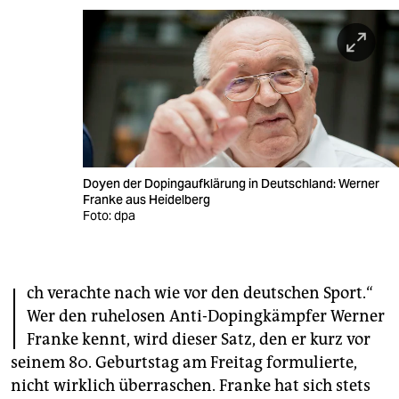
berlin
nord
wahrheit
verlag
verlag
Doyen der Dopingaufklärung in Deutschland: Werner
veranstaltungen
Franke aus Heidelberg
Foto: dpa
shop
fragen & hilfe
I
ch verachte nach wie vor den deutschen Sport.“
unterstützen
Wer den ruhelosen Anti-Dopingkämpfer Werner
abo
Franke kennt, wird dieser Satz, den er kurz vor
seinem 80. Geburtstag am Freitag formulierte,
genossenschaft
nicht wirklich überraschen. Franke hat sich stets