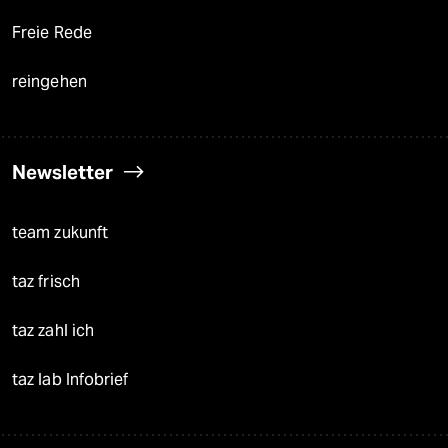
Freie Rede
reingehen
Newsletter
team zukunft
taz frisch
taz zahl ich
taz lab Infobrief